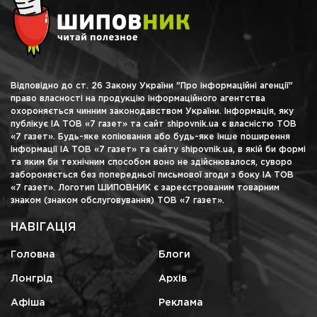
Відповідно до ст. 26 Закону України "Про інформаційні агенції"
право власності на продукцію інформаційного агентства
охороняється чинним законодавством України. Інформація, яку
публікує ІА ТОВ «7 газет» та сайт shipovnik.ua є власністю ТОВ
«7 газет». Будь-яке копіювання або будь-яке інше поширення
інформації ІА ТОВ «7 газет» та сайту shipovnik.ua, в якій би формі
та яким би технічним способом воно не здійснювалося, суворо
забороняється без попередньої письмової згоди з боку ІА ТОВ
«7 газет». Логотип ШИПОВНИК є зареєстрованим товарним
знаком (знаком обслуговування) ТОВ «7 газет».
НАВІГАЦІЯ
Головна
Блоги
Лонгрід
Архів
Афіша
Реклама