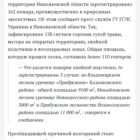
территории Николаевской области зарегистрировано
162 пожара, преимущественно в природных
экосистемах. Об этом сообщает пресс-служба ГУ ГСЧС
Украины в Николаевской области. Так,
зафиксировано 138 случаев горения сухой травы,
мусора на открытых территориях, хвойной
подстилки в лесопарковых зонах. Общая площадь,
которую прошел огонь, составила более 110 гектаров.
— Что касается пожаров хвойной подстилки, то
зарегистрированы 3 случая: во Владимирском
лесном урочище «Прибрежное» Казанковского
2
района - общей площадью 9100 м
, Михайловском
лесном урочище Новоодесского района площадью
2
3000 м
и Прибужском лесничестве Вознесенского
2
района площадью 11 000 м
, - говорится в
сообщении.
Преобладающей причиной возгораний стало