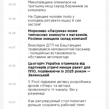
Миколаївщина опинилася на
16:29
третьому місці серед боржників за
комуналку
На Одещині чоловік поліз у
15:58
колодязь рятувати кішку й сам
застряг
Морозиво «Ласунка» може
15:28
тимчасово зникнути з магазинів.
Росіяни знищили склад компанії
Внаслідок ДТП на Баштанщині
14:57
травмувався неповнолітній пасажир
- поліцейські встановлюють
обставини автопригоди
Цьогоріч Україна отримала від
14:32
партнерів утричі менше ракет для
ППО, порівнюючи із 2025 роком —
Зеленський
У Росії підірвали автівку розробника
14:29
дронів «Упир» та автора
провоєнного тг-каналу. Він у
реанімації
Как регулируемый стол помогает
14:27
дольше сохранять рабочий темп