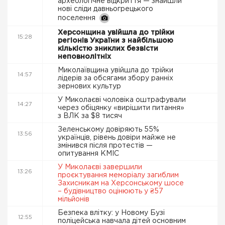
археологічне відкриття — знайшли
нові сліди давньогрецького
поселення
Херсонщина увійшла до трійки
15:28
регіонів України з найбільшою
кількістю зниклих безвісти
неповнолітніх
Миколаївщина увійшла до трійки
14:57
лідерів за обсягами збору ранніх
зернових культур
У Миколаєві чоловіка оштрафували
14:27
через обіцянку «вирішити питання»
з ВЛК за $8 тисяч
Зеленському довіряють 55%
13:56
українців, рівень довіри майже не
змінився після протестів —
опитування КМІС
У Миколаєві завершили
13:26
проєктування меморіалу загиблим
Захисникам на Херсонському шосе
– будівництво оцінюють у ₴57
мільйонів
Безпека влітку: у Новому Бузі
12:55
поліцейська навчала дітей основним