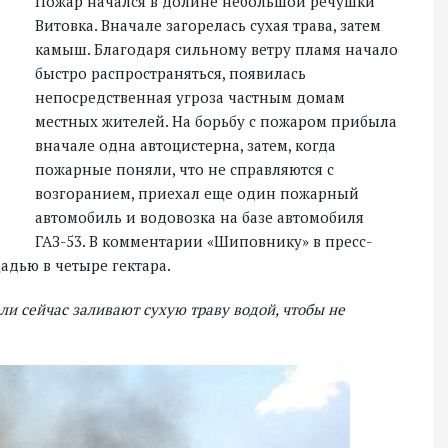
Пожар начался в долине небольшой речушки
Витовка. Вначале загорелась сухая трава, затем
камыш. Благодаря сильному ветру пламя начало
быстро распространяться, появилась
непосредственная угроза частным домам
местных жителей. На борьбу с пожаром прибыла
вначале одна автоцистерна, затем, когда
пожарные поняли, что не справляются с
возгоранием, приехал еще один пожарный
автомобиль и водовозка на базе автомобиля
ГАЗ-53. В комментарии «Шиповнику» в пресс-
щадью в четыре гектара.
и сейчас заливают сухую траву водой, чтобы не