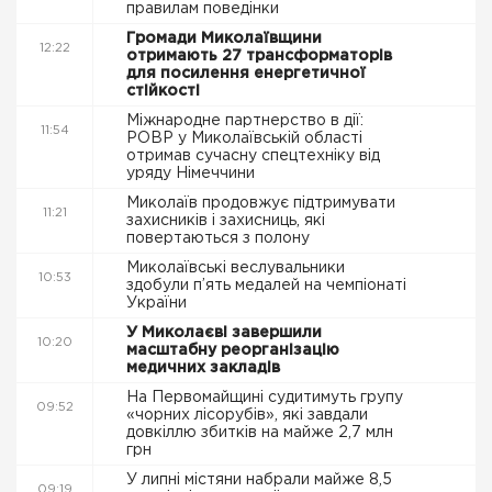
правилам поведінки
Громади Миколаївщини
12:22
отримають 27 трансформаторів
для посилення енергетичної
стійкості
Міжнародне партнерство в дії:
11:54
РОВР у Миколаївській області
отримав сучасну спецтехніку від
уряду Німеччини
Миколаїв продовжує підтримувати
11:21
захисників і захисниць, які
повертаються з полону
Миколаївські веслувальники
10:53
здобули п’ять медалей на чемпіонаті
України
У Миколаєві завершили
10:20
масштабну реорганізацію
медичних закладів
На Первомайщині судитимуть групу
09:52
«чорних лісорубів», які завдали
довкіллю збитків на майже 2,7 млн
грн
У липні містяни набрали майже 8,5
09:19