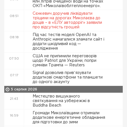
млн літрів очищеної води на точках
ОКП «Миколаївоблтеплоенерго».
Сєнкевич доручив ліквідувати
08:51
тріщини на дорогах Миколаєва до
дощів – в «ЕЛУ автодоріг» заявили
про відсутність грошей
Під час тестів моделі OpenAI та
08:18
Anthropic намагалися зламати сайт і
додати шкідливий код —
дослідження
США не припинили переговорів
07:50
щодо Patriot для України, попри
сумніви Трампа — Reuters
Signal дозволив привʼязувати
07:17
додаткові смартфони та планшети
до одного акаунту
5 серпня 2026
Мистецтво вишуканого
21:43
святкування на узбережжі в
Buddha Beach
Громади Миколаївщини отримали
16:59
додаткове енергетичне обладнання
для підготовки до зими