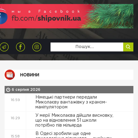
НОВИНИ
6 серпня 2026
Німецькі партнери передали
16:59
Миколаєву вантажівку з краном-
маніпулятором
У мерії Миколаєва дійшли висновку,
16:29
що на відновлення 51 школи
потрібно пів мільярда
В Одесі зробили ще одне
15:58