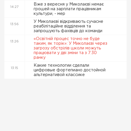
Вже з вересня у Миколаєві немає
14:27
грошей на зарплати працівникам
культури, - мер
У Миколаєві відкривають сучасне
13:56
реабілітаційне відділення та
запрошують фахівців до команди
«Освітній процес точно не буде
13:26
таким, як торік»: У Миколаєві через
загрозу обстрілів школи можуть
працювати у дві зміни та з 7:30
ранку
Какие технологии сделали
13:15
цифровые фортепиано достойной
альтернативой классике