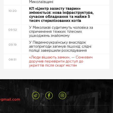
Миколаївщині
КП «Центр захисту тварин»
10:20
змінюється: нова інфраструктура,
сучасне обладнання та майже 5
тисяч стерилізованих котів
У Миколаєві судитимуть чоловіка за
09:52
спричинення тяжких тілесних
ушкоджень знайомому
У Південноукраїнську внаслідок
09:19
автопригоди загинув пішохід: слідчі
поліції завершили розслідування
«Люди вішають замки», — Сєнкевич
08:51
доручив перевірити доступ до
укриттів після скарг містян
@gmail.com