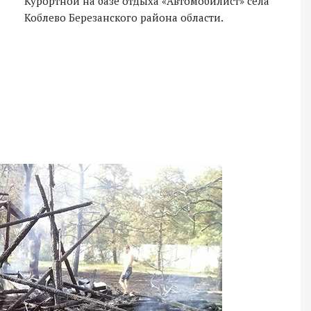
Курортной на базе отдыха «Автомобилист» села
Коблево Березанского района области.