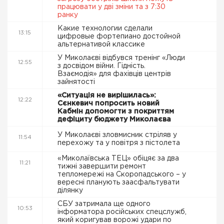
працювати у дві зміни та з 7:30
ранку
Какие технологии сделали
13:15
цифровые фортепиано достойной
альтернативой классике
У Миколаєві відбувся тренінг «Люди
12:55
з досвідом війни. Гідність.
Взаємодія» для фахівців центрів
зайнятості
«Ситуація не вирішилась»:
12:22
Сєнкевич попросить новий
Кабмін допомогти з покриттям
дефіциту бюджету Миколаєва
У Миколаєві зловмисник стріляв у
11:54
перехожу та у повітря з пістолета
«Миколаївська ТЕЦ» обіцяє за два
11:21
тижні завершити ремонт
тепломережі на Скоропадського – у
вересні планують заасфальтувати
ділянку
СБУ затримала ще одного
10:53
інформатора російських спецслужб,
який коригував ворожі удари по