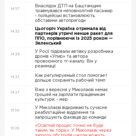
Внаслідок ДТП на Баштанщині
14:57
травмувався неповнолітній пасажир
- поліцейські встановлюють
обставини автопригоди
Цьогоріч Україна отримала від
14:32
партнерів утричі менше ракет для
ППО, порівнюючи із 2025 роком —
Зеленський
У Росії підірвали автівку розробника
14:29
дронів «Упир» та автора
провоєнного тг-каналу. Він у
реанімації
Как регулируемый стол помогает
14:27
дольше сохранять рабочий темп
Вже з вересня у Миколаєві немає
14:27
грошей на зарплати працівникам
культури, - мер
У Миколаєві відкривають сучасне
13:56
реабілітаційне відділення та
запрошують фахівців до команди
«Освітній процес точно не буде
13:26
таким, як торік»: У Миколаєві через
загрозу обстрілів школи можуть