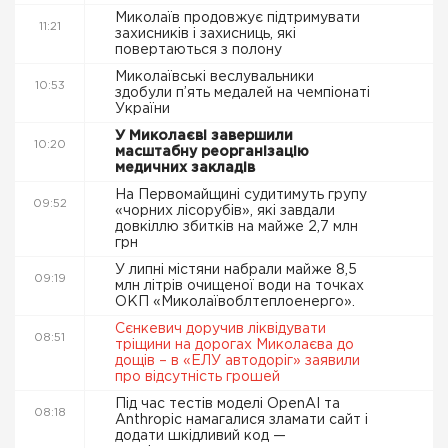
Миколаїв продовжує підтримувати
11:21
захисників і захисниць, які
повертаються з полону
Миколаївські веслувальники
10:53
здобули п’ять медалей на чемпіонаті
України
У Миколаєві завершили
10:20
масштабну реорганізацію
медичних закладів
На Первомайщині судитимуть групу
09:52
«чорних лісорубів», які завдали
довкіллю збитків на майже 2,7 млн
грн
У липні містяни набрали майже 8,5
09:19
млн літрів очищеної води на точках
ОКП «Миколаївоблтеплоенерго».
Сєнкевич доручив ліквідувати
08:51
тріщини на дорогах Миколаєва до
дощів – в «ЕЛУ автодоріг» заявили
про відсутність грошей
Під час тестів моделі OpenAI та
08:18
Anthropic намагалися зламати сайт і
додати шкідливий код —