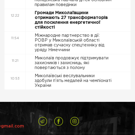
поліцейська навчала дітей основним
правилам поведінки
Громади Миколаївщини
12:22
отримають 27 трансформаторів
для посилення енергетичної
стійкості
Міжнародне партнерство в дії:
11:54
РОВР у Миколаївській області
отримав сучасну спецтехніку від
уряду Німеччини
Миколаїв продовжує підтримувати
11:21
захисників і захисниць, які
повертаються з полону
Миколаївські веслувальники
10:53
здобули п’ять медалей на чемпіонаті
України
@gmail.com