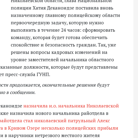
Николаевской области, глава Национальной
полиции Хатия Деканоидзе поставила вновь
назначенному главному полицейскому области
первоочередную задачу, которую нужно
выполнить в течение 24 часов: сформировать
команду, которая будет готова обеспечить
спокойствие и безопасность граждан. Так, уже
решены вопросы кадровых изменений на
уровне заместителей начальника областного
указанные должности, которые будут представлены
ет пресс-служба ГУНП.
сти продолжается, окончательные решения будут
но в сообщении.
Деканоидзе
назначила и.о. начальника Николаевской
также назначила нового начальника райотдела в
айотдела стал николаевский патрульный Алекс
ста в Кривом Озере несколько полицейских прибыли
али в наручники нетрезвого местного жителя