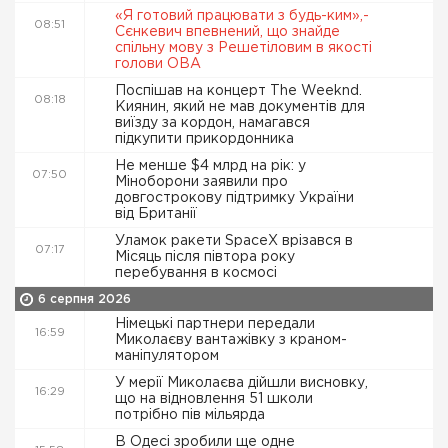
«Я готовий працювати з будь-ким»,-
08:51
Сєнкевич впевнений, що знайде
спільну мову з Решетіловим в якості
голови ОВА
Поспішав на концерт The Weeknd.
08:18
Киянин, який не мав документів для
виїзду за кордон, намагався
підкупити прикордонника
Не менше $4 млрд на рік: у
07:50
Міноборони заявили про
довгострокову підтримку України
від Британії
Уламок ракети SpaceX врізався в
07:17
Місяць після півтора року
перебування в космосі
6 серпня 2026
Німецькі партнери передали
16:59
Миколаєву вантажівку з краном-
маніпулятором
У мерії Миколаєва дійшли висновку,
16:29
що на відновлення 51 школи
потрібно пів мільярда
В Одесі зробили ще одне