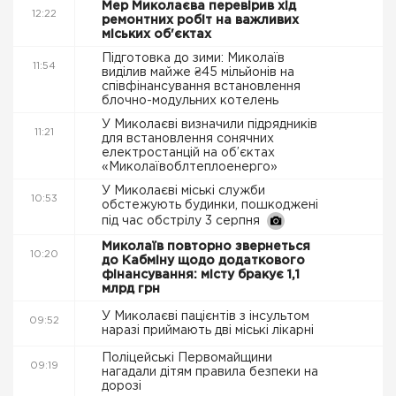
Мер Миколаєва перевірив хід
12:22
ремонтних робіт на важливих
міських об'єктах
Підготовка до зими: Миколаїв
11:54
виділив майже ₴45 мільйонів на
співфінансування встановлення
блочно-модульних котелень
У Миколаєві визначили підрядників
11:21
для встановлення сонячних
електростанцій на об’єктах
«Миколаївоблтеплоенерго»
У Миколаєві міські служби
10:53
обстежують будинки, пошкоджені
під час обстрілу 3 серпня
Миколаїв повторно звернеться
10:20
до Кабміну щодо додаткового
фінансування: місту бракує 1,1
млрд грн
У Миколаєві пацієнтів з інсультом
09:52
наразі приймають дві міські лікарні
Поліцейські Первомайщини
09:19
нагадали дітям правила безпеки на
дорозі