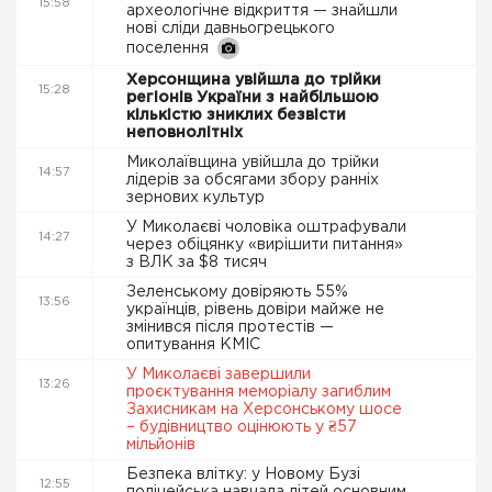
15:58
археологічне відкриття — знайшли
нові сліди давньогрецького
поселення
Херсонщина увійшла до трійки
15:28
регіонів України з найбільшою
кількістю зниклих безвісти
неповнолітніх
Миколаївщина увійшла до трійки
14:57
лідерів за обсягами збору ранніх
зернових культур
У Миколаєві чоловіка оштрафували
14:27
через обіцянку «вирішити питання»
з ВЛК за $8 тисяч
Зеленському довіряють 55%
13:56
українців, рівень довіри майже не
змінився після протестів —
опитування КМІС
У Миколаєві завершили
13:26
проєктування меморіалу загиблим
Захисникам на Херсонському шосе
– будівництво оцінюють у ₴57
мільйонів
Безпека влітку: у Новому Бузі
12:55