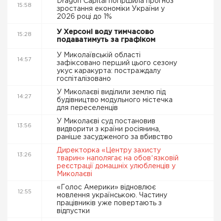
Dragon Capital погіршила прогноз
15:58
зростання економіки України у
2026 році до 1%
У Херсоні воду тимчасово
15:28
подаватимуть за графіком
У Миколаївській області
14:57
зафіксовано перший цього сезону
укус каракурта: постраждалу
госпіталізовано
У Миколаєві виділили землю під
14:27
будівництво модульного містечка
для переселенців
У Миколаєві суд постановив
13:56
видворити з країни росіянина,
раніше засудженого за вбивство
Директорка «Центру захисту
13:26
тварин» наполягає на обовʼязковій
реєстрації домашніх улюбленців у
Миколаєві
«Голос Америки» відновлює
12:55
мовлення українською. Частину
працівників уже повертають з
відпустки