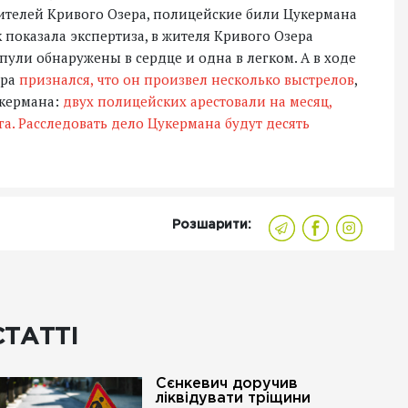
жителей Кривого Озера, полицейские били Цукермана
к показала экспертиза, в жителя Кривого Озера
пули обнаружены в сердце и одна в легком. А в ходе
тра
признался, что он произвел несколько выстрелов
,
укермана:
двух полицейских арестовали на месяц,
га.
Расследовать дело Цукермана будут десять
Розшарити:
СТАТТІ
Сєнкевич доручив
ліквідувати тріщини