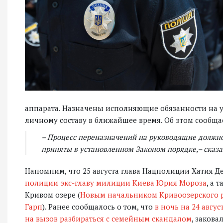
аппарата. Назначены исполняющие обязанности на 
личному составу в ближайшее время. Об этом сообща
– Процесс переназначений на руководящие должно
приняты в установленном Законом порядке,– сказа
Напомним, что 25 августа глава Нацполиции Хатия 
полиции экс-главу милиции Киева Юрия Мороза
, а 
Кривом озере (
Новым начальником Кривоозерского р
Гарп
). Ранее сообщалось о том, что
в ночь на 24 авгу
на вызов разбираться с семейным скандалом
, заков