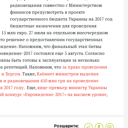
радиовещания совместно с Министерством
финансов предусмотреть в проекте
государственного бюджета Украины на 2017 год
бюджетные назначения для проведения
 15 млн евро. 27 июля на отдельном внеочередном
то решение о предоставлении государственных
видение. Напомним, что финальный этап битвы
видение-2017 состоялся еще 5 августа. Согласно
лжны быть готовы к эксплуатации за несколько
ва репетиций. Напомним, что
за право проведения
 и Херсон.
Также,
Кабинет министров выделил
я и радиовещания 450 млн грн на проведение
в 2017 году.
Еще,
вице-премьер-министр Украины
ый конкурс «Евровидение-2017» на высшем уровне,
Розшарити: