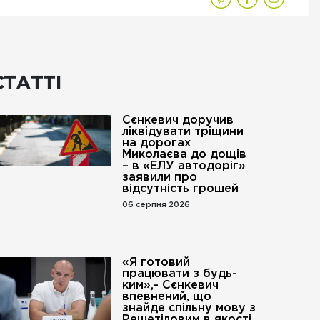
СТАТТІ
Сєнкевич доручив
ліквідувати тріщини
на дорогах
Миколаєва до дощів
– в «ЕЛУ автодоріг»
заявили про
відсутність грошей
06 серпня 2026
«Я готовий
працювати з будь-
ким»,- Сєнкевич
впевнений, що
го».
знайде спільну мову з
Решетіловим в якості