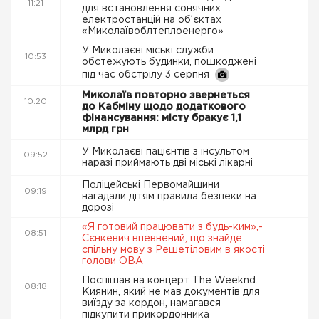
11:21
для встановлення сонячних
електростанцій на об’єктах
«Миколаївоблтеплоенерго»
У Миколаєві міські служби
10:53
обстежують будинки, пошкоджені
під час обстрілу 3 серпня
Миколаїв повторно звернеться
10:20
до Кабміну щодо додаткового
фінансування: місту бракує 1,1
млрд грн
У Миколаєві пацієнтів з інсультом
09:52
наразі приймають дві міські лікарні
Поліцейські Первомайщини
09:19
нагадали дітям правила безпеки на
дорозі
«Я готовий працювати з будь-ким»,-
08:51
Сєнкевич впевнений, що знайде
спільну мову з Решетіловим в якості
голови ОВА
Поспішав на концерт The Weeknd.
08:18
Киянин, який не мав документів для
виїзду за кордон, намагався
підкупити прикордонника