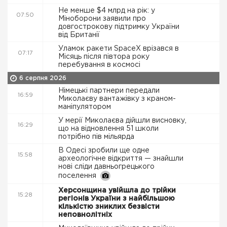
Не менше $4 млрд на рік: у
07:50
Міноборони заявили про
довгострокову підтримку України
від Британії
Уламок ракети SpaceX врізався в
07:17
Місяць після півтора року
перебування в космосі
6 серпня 2026
Німецькі партнери передали
16:59
Миколаєву вантажівку з краном-
маніпулятором
У мерії Миколаєва дійшли висновку,
16:29
що на відновлення 51 школи
потрібно пів мільярда
В Одесі зробили ще одне
15:58
археологічне відкриття — знайшли
нові сліди давньогрецького
поселення
Херсонщина увійшла до трійки
15:28
регіонів України з найбільшою
кількістю зниклих безвісти
неповнолітніх