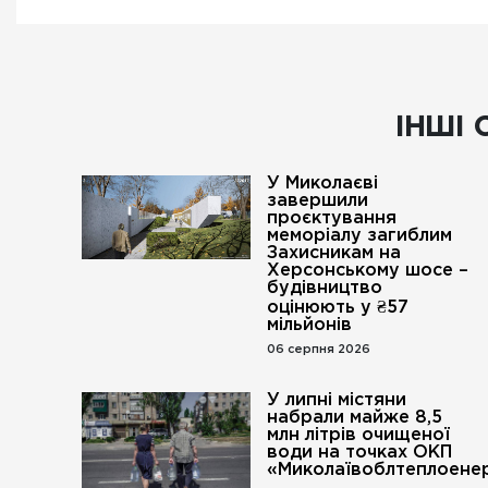
ІНШІ 
У Миколаєві
завершили
проєктування
меморіалу загиблим
Захисникам на
Херсонському шосе –
будівництво
оцінюють у ₴57
мільйонів
06 серпня 2026
У липні містяни
набрали майже 8,5
млн літрів очищеної
води на точках ОКП
«Миколаївоблтеплоенер