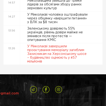
Миколаївщина увійшла до трійки
14:57
лідерів за обсягами збору ранніх
зернових культур
У Миколаєві чоловіка оштрафували
14:27
через обіцянку «вирішити питання»
з ВЛК за $8 тисяч
Зеленському довіряють 55%
13:56
українців, рівень довіри майже не
змінився після протестів —
опитування КМІС
У Миколаєві завершили
13:26
проєктування меморіалу загиблим
Захисникам на Херсонському шосе
– будівництво оцінюють у ₴57
мільйонів
@gmail.com