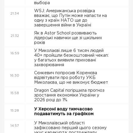
выбора
WSJ: Американська розвідка
21:34
вважає, що Путін може напасти на
одну з країн НАТО ще до
завершення війни в Україні
Як в Astor School розвивають
21:32
лідерські навички ще зі шкільних
років
У Миколаєві лише 6 тисяч людей
16:59
40+ пройшли безкоштовний чекап:
у багатьох виявили приховані
захворювання
Сєнкевич попросив Коренєва
16:30
відзвітувати про роботу УКБ
Миколаєва, що не виконує бюджет
Dragon Capital погіршила прогноз
15:58
зростання економіки України у
2026 році до 1%
У Херсоні воду тимчасово
15:28
подаватимуть за графіком
У Миколаївській області
14:57
зафіксовано перший цього сезону
укус каракурта: постраждалу