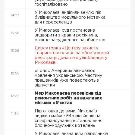
госпіталізовано
У Миколаєві виділили землю під
14:27
будівництво модульного містечка
для переселенців
У Миколаєві суд постановив
13:56
видворити з країни росіянина,
раніше засудженого за вбивство
Директорка «Центру захисту
13:26
тварин» наполягає на обовʼязковій
реєстрації домашніх улюбленців у
Миколаєві
«Голос Америки» відновлює
12:55
мовлення українською. Частину
працівників уже повертають з
відпустки
Мер Миколаєва перевірив хід
12:22
ремонтних робіт на важливих
міських об'єктах
Підготовка до зими: Миколаїв
11:54
виділив майже ₴45 мільйонів на
співфінансування встановлення
блочно-модульних котелень
У Миколаєві визначили підрядників