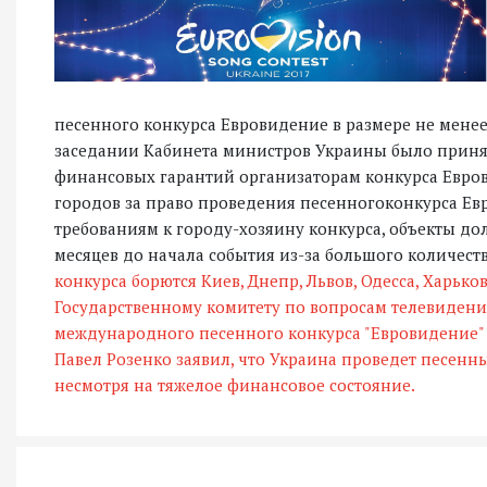
песенного конкурса Евровидение в размере не менее
заседании Кабинета министров Украины было приня
финансовых гарантий организаторам конкурса Евро
городов за право проведения песенногоконкурса Евро
требованиям к городу-хозяину конкурса, объекты до
месяцев до начала события из-за большого количест
конкурса борются Киев, Днепр, Львов, Одесса, Харьков
Государственному комитету по вопросам телевидени
международного песенного конкурса "Евровидение" 
Павел Розенко заявил, что Украина проведет песенн
несмотря на тяжелое финансовое состояние.