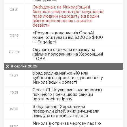
Омбудсман: на Миколаївщині
08:51
більшість звернень про порушення
прав людини надходить від родин
військовополонених і зниклих
безвісти
«Розумна» колонка від OpenAI
08:18
може коштувати від $300 до $400
— Engadget
Окупанти отримали вказівку на
07:50
«вільне полювання» на Херсонщині
– ОВА
8 серпня 2026
Уряд виділив майже ₴10 млн
17:27
субвенції на проєкти відновлення у
Миколаївській області
Сенат США ухвалив законопроєкт
16:31
покійного Грема щодо санкцій
проти росії та Ірану
З окупованої Херсонщини
15:38
повернули дітей, яких змушували
відвідувати російські школи
Миколаїв отримав чергову партію
14:57