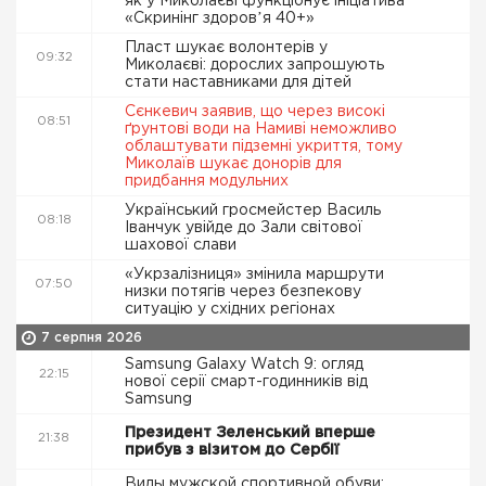
як у Миколаєві функціонує ініціатива
«Скринінг здоровʼя 40+»
Пласт шукає волонтерів у
09:32
Миколаєві: дорослих запрошують
стати наставниками для дітей
Сєнкевич заявив, що через високі
08:51
ґрунтові води на Намиві неможливо
облаштувати підземні укриття, тому
Миколаїв шукає донорів для
придбання модульних
Український гросмейстер Василь
08:18
Іванчук увійде до Зали світової
шахової слави
«Укрзалізниця» змінила маршрути
07:50
низки потягів через безпекову
ситуацію у східних регіонах
7 серпня 2026
Samsung Galaxy Watch 9: огляд
22:15
нової серії смарт-годинників від
Samsung
Президент Зеленський вперше
21:38
прибув з візитом до Сербії
Виды мужской спортивной обуви: