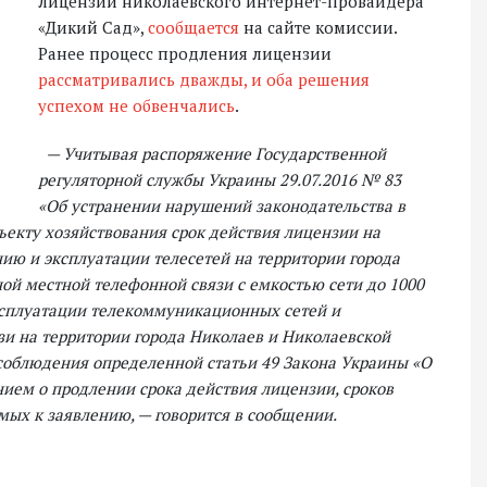
лицензии николаевского интернет-провайдера
«Дикий Сад»,
сообщается
на сайте комиссии.
Ранее процесс продления лицензии
рассматривались дважды, и оба решения
успехом не обвенчались
.
— Учитывая распоряжение Государственной
регуляторной службы Украины 29.07.2016 № 83
«Об устранении нарушений законодательства в
ъекту хозяйствования срок действия лицензии на
ию и эксплуатации телесетей на территории города
ой местной телефонной связи с емкостью сети до 1000
ксплуатации телекоммуникационных сетей и
зи на территории города Николаев и Николаевской
 соблюдения определенной статьи 49 Закона Украины «О
ием о продлении срока действия лицензии, сроков
ых к заявлению, — говорится в сообщении.