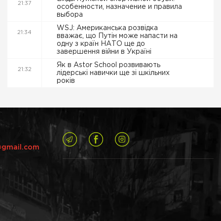
21:37
особенности, назначение и правила
выбора
WSJ: Американська розвідка
21:34
вважає, що Путін може напасти на
одну з країн НАТО ще до
завершення війни в Україні
Як в Astor School розвивають
21:32
лідерські навички ще зі шкільних
років
@gmail.com