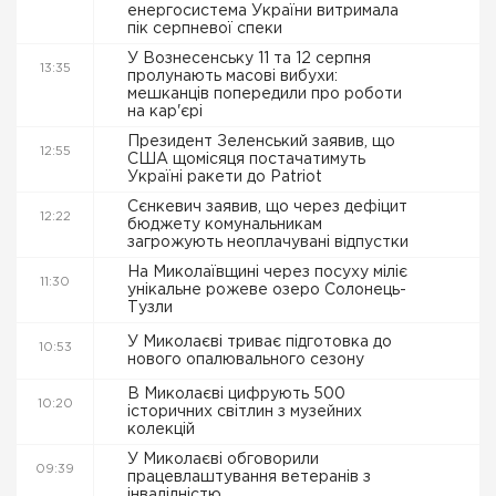
енергосистема України витримала
пік серпневої спеки
У Вознесенську 11 та 12 серпня
13:35
пролунають масові вибухи:
мешканців попередили про роботи
на кар'єрі
Президент Зеленський заявив, що
12:55
США щомісяця постачатимуть
Україні ракети до Patriot
Сєнкевич заявив, що через дефіцит
12:22
бюджету комунальникам
загрожують неоплачувані відпустки
На Миколаївщині через посуху міліє
11:30
унікальне рожеве озеро Солонець-
Тузли
У Миколаєві триває підготовка до
10:53
нового опалювального сезону
В Миколаєві цифрують 500
10:20
історичних світлин з музейних
колекцій
У Миколаєві обговорили
09:39
працевлаштування ветеранів з
інвалідністю