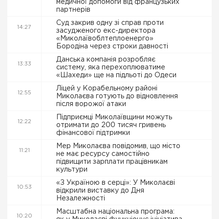
медичної допомоги від французьких
партнерів
Суд закрив одну зі справ проти
14:27
засудженого екс-директора
«Миколаївоблтеплоенерго»
Бородіна через строки давності
Данська компанія розробляє
13:33
систему, яка перехоплюватиме
«Шахеди» ще на підльоті до Одеси
Ліцей у Корабельному районі
12:55
Миколаєва готують до відновлення
після ворожої атаки
Підприємці Миколаївщини можуть
12:22
отримати до 200 тисяч гривень
фінансової підтримки
Мер Миколаєва повідомив, що місто
11:21
не має ресурсу самостійно
підвищити зарплати працівникам
культури
«З Україною в серці»: У Миколаєві
10:53
відкрили виставку до Дня
Незалежності
Масштабна національна програма:
10:20