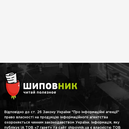
Відповідно до ст. 26 Закону України "Про інформаційні агенції"
право власності на продукцію інформаційного агентства
охороняється чинним законодавством України. Інформація, яку
публікує ІА ТОВ «7 газет» та сайт shipovnik.ua є власністю ТОВ