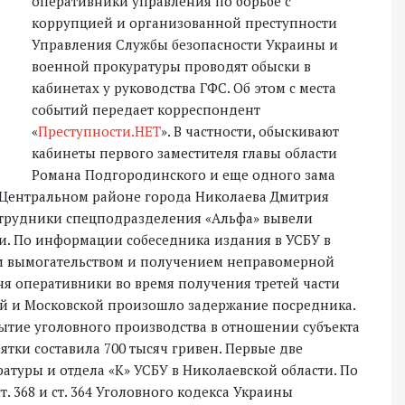
оперативники управления по борьбе с
коррупцией и организованной преступности
Управления Службы безопасности Украины и
военной прокуратуры проводят обыски в
кабинетах у руководства ГФС. Об этом с места
событий передает корреспондент
«
Преступности.НЕТ
». В частности, обыскивают
кабинеты первого заместителя главы области
Романа Подгородинского и еще одного зама
 Центральном районе города Николаева Дмитрия
отрудники спецподразделения «Альфа» вывели
и. По информации собеседника издания в УСБУ в
ким вымогательством и получением неправомерной
я оперативники во время получения третей части
ой и Московской произошло задержание посредника.
крытие уголовного производства в отношении субъекта
тки составила 700 тысяч гривен. Первые две
туры и отдела «К» УСБУ в Николаевской области. По
. 368 и ст. 364 Уголовного кодекса Украины