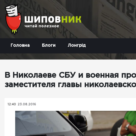
Головна
Блоги
Лонгрід
В Николаеве СБУ и военная пр
заместителя главы николаевско
12:40
23.08.2016