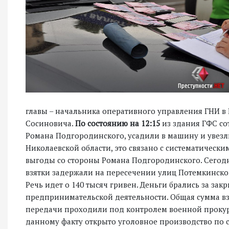
главы – начальника оперативного управления ГНИ в
Сосиновича.
По состоянию на 12:15
из здания ГФС с
Романа Подгородинского, усадили в машину и увезл
Николаевской области, это связано с систематичес
выгоды со стороны Романа Подгородинского. Сегодн
взятки задержали на пересечении улиц Потемкинск
Речь идет о 140 тысяч гривен. Деньги брались за за
предпринимательской деятельности. Общая сумма взя
передачи проходили под контролем военной прокура
данному факту открыто уголовное производство по ст