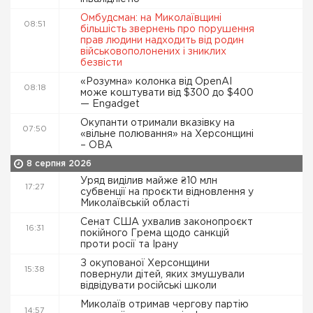
Омбудсман: на Миколаївщині
08:51
більшість звернень про порушення
прав людини надходить від родин
військовополонених і зниклих
безвісти
«Розумна» колонка від OpenAI
08:18
може коштувати від $300 до $400
— Engadget
Окупанти отримали вказівку на
07:50
«вільне полювання» на Херсонщині
– ОВА
8 серпня 2026
Уряд виділив майже ₴10 млн
17:27
субвенції на проєкти відновлення у
Миколаївській області
Сенат США ухвалив законопроєкт
16:31
покійного Грема щодо санкцій
проти росії та Ірану
З окупованої Херсонщини
15:38
повернули дітей, яких змушували
відвідувати російські школи
Миколаїв отримав чергову партію
14:57