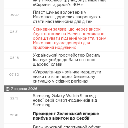
як у Миколаєві функціонує ініціатива
«Скринінг здоровʼя 40+»
Пласт шукає волонтерів у
09:32
Миколаєві: дорослих запрошують
стати наставниками для дітей
Сєнкевич заявив, що через високі
08:51
ґрунтові води на Намиві неможливо
облаштувати підземні укриття, тому
Миколаїв шукає донорів для
придбання модульних
Український гросмейстер Василь
08:18
Іванчук увійде до Зали світової
шахової слави
«Укрзалізниця» змінила маршрути
07:50
низки потягів через безпекову
ситуацію у східних регіонах
7 серпня 2026
Samsung Galaxy Watch 9: огляд
22:15
нової серії смарт-годинників від
Samsung
Президент Зеленський вперше
21:38
прибув з візитом до Сербії
Виды мужской спортивной обуви: