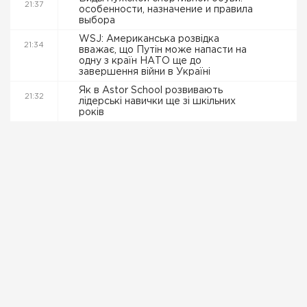
21:37
особенности, назначение и правила
выбора
WSJ: Американська розвідка
21:34
вважає, що Путін може напасти на
одну з країн НАТО ще до
завершення війни в Україні
Як в Astor School розвивають
21:32
лідерські навички ще зі шкільних
років