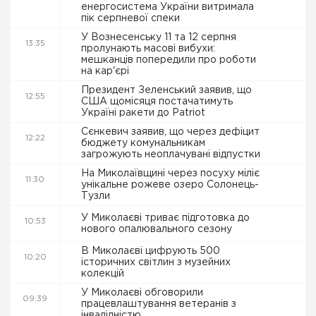
енергосистема України витримала
пік серпневої спеки
У Вознесенську 11 та 12 серпня
13:35
пролунають масові вибухи:
мешканців попередили про роботи
на кар'єрі
Президент Зеленський заявив, що
12:55
США щомісяця постачатимуть
Україні ракети до Patriot
Сєнкевич заявив, що через дефіцит
12:22
бюджету комунальникам
загрожують неоплачувані відпустки
На Миколаївщині через посуху міліє
11:30
унікальне рожеве озеро Солонець-
Тузли
У Миколаєві триває підготовка до
10:53
нового опалювального сезону
В Миколаєві цифрують 500
10:20
історичних світлин з музейних
колекцій
У Миколаєві обговорили
09:39
працевлаштування ветеранів з
інвалідністю