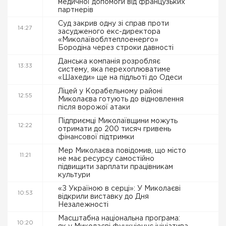
медичної допомоги від французьких
партнерів
Суд закрив одну зі справ проти
14:27
засудженого екс-директора
«Миколаївоблтеплоенерго»
Бородіна через строки давності
Данська компанія розробляє
13:33
систему, яка перехоплюватиме
«Шахеди» ще на підльоті до Одеси
Ліцей у Корабельному районі
12:55
Миколаєва готують до відновлення
після ворожої атаки
Підприємці Миколаївщини можуть
12:22
отримати до 200 тисяч гривень
фінансової підтримки
Мер Миколаєва повідомив, що місто
11:21
не має ресурсу самостійно
підвищити зарплати працівникам
культури
«З Україною в серці»: У Миколаєві
10:53
відкрили виставку до Дня
Незалежності
Масштабна національна програма:
10:20