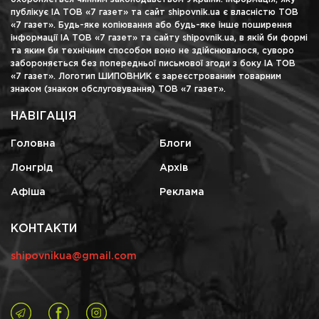
публікує ІА ТОВ «7 газет» та сайт shipovnik.ua є власністю ТОВ
«7 газет». Будь-яке копіювання або будь-яке інше поширення
інформації ІА ТОВ «7 газет» та сайту shipovnik.ua, в якій би формі
та яким би технічним способом воно не здійснювалося, суворо
забороняється без попередньої письмової згоди з боку ІА ТОВ
«7 газет». Логотип ШИПОВНИК є зареєстрованим товарним
знаком (знаком обслуговування) ТОВ «7 газет».
НАВІГАЦІЯ
Головна
Блоги
Лонгрід
Архів
Афіша
Реклама
КОНТАКТИ
shipovnikua@gmail.com