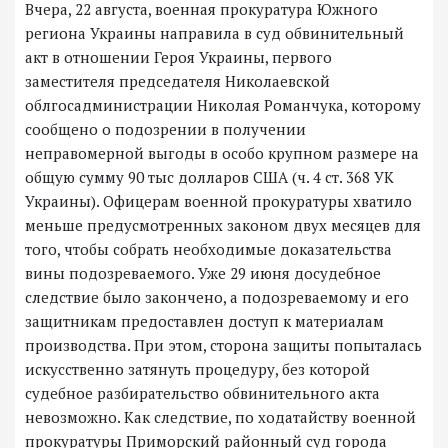
Вчера, 22 августа, военная прокуратура Южного
региона Украины направила в суд обвинительный
акт в отношении Героя Украины, первого
заместителя председателя Николаевской
облгосадминистрации Николая Романчука, которому
сообщено о подозрении в получении
неправомерной выгоды в особо крупном размере на
общую сумму 90 тыс долларов США (ч. 4 ст. 368 УК
Украины). Офицерам военной прокуратуры хватило
меньше предусмотренных законом двух месяцев для
того, чтобы собрать необходимые доказательства
вины подозреваемого. Уже 29 июня досудебное
следствие было закончено, а подозреваемому и его
защитникам предоставлен доступ к материалам
производства. При этом, сторона защиты попыталась
искусственно затянуть процедуру, без которой
судебное разбирательство обвинительного акта
невозможно. Как следствие, по ходатайству военной
прокуратуры Приморский районный суд города