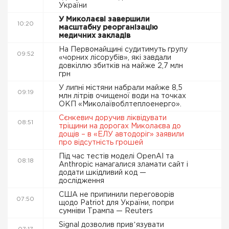
України
У Миколаєві завершили
10:20
масштабну реорганізацію
медичних закладів
На Первомайщині судитимуть групу
09:52
«чорних лісорубів», які завдали
довкіллю збитків на майже 2,7 млн
грн
У липні містяни набрали майже 8,5
09:19
млн літрів очищеної води на точках
ОКП «Миколаївоблтеплоенерго».
Сєнкевич доручив ліквідувати
08:51
тріщини на дорогах Миколаєва до
дощів – в «ЕЛУ автодоріг» заявили
про відсутність грошей
Під час тестів моделі OpenAI та
08:18
Anthropic намагалися зламати сайт і
додати шкідливий код —
дослідження
США не припинили переговорів
07:50
щодо Patriot для України, попри
сумніви Трампа — Reuters
Signal дозволив привʼязувати