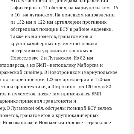
АТО. В частности на донецком направлении
зафиксирован 21 обстрел, на мариупольском - 15
и 10 - на луганском. На донецком направлении
из 152-мм и 122-мм артиллерии противник
обстреливал позиции ВСУ в районе Авдеевки.
Также из минометов, гранатометов и
крупнокалиберных пулеметов боевики
обстреливали украинских военных в
Новоселовке-2 и Луганском. Из 82-мм
етлодарска, а из БМП - неподалеку Майорска и
л вражеский снайпер. В Новотроицком (мариупольское
и договоренностями 122-мм артиллерии и 120-мм
тов и бронетехники, а Широкино - из 120-мм и 82-
тов и пулеметов, позже там применялась БМП.
 Марьинке применил гранатометы и
ер. В Луганской обл. обстрелы позиций ВСУ велись
нометов, гранатометов и крупнокалиберных
в Новозвановке и Новоалександровке - стрелковое