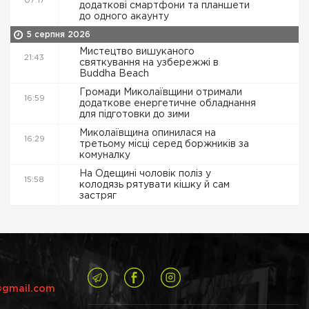
07:17
додаткові смартфони та планшети
до одного акаунту
5 серпня 2026
Мистецтво вишуканого
21:43
святкування на узбережжі в
Buddha Beach
Громади Миколаївщини отримали
16:59
додаткове енергетичне обладнання
для підготовки до зими
Миколаївщина опинилася на
16:29
третьому місці серед боржників за
комуналку
На Одещині чоловік поліз у
15:58
колодязь рятувати кішку й сам
застряг
@gmail.com