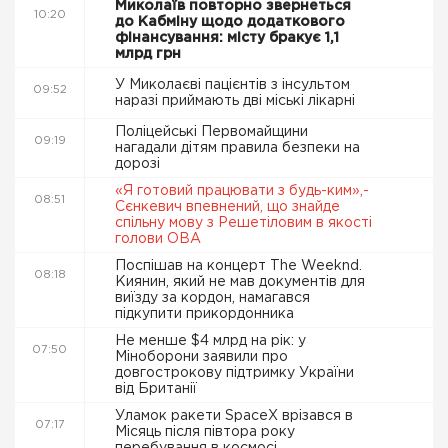
Миколаїв повторно звернеться
10:20
до Кабміну щодо додаткового
фінансування: місту бракує 1,1
млрд грн
У Миколаєві пацієнтів з інсультом
09:52
наразі приймають дві міські лікарні
Поліцейські Первомайщини
09:19
нагадали дітям правила безпеки на
дорозі
«Я готовий працювати з будь-ким»,-
08:51
Сєнкевич впевнений, що знайде
спільну мову з Решетіловим в якості
голови ОВА
Поспішав на концерт The Weeknd.
08:18
Киянин, який не мав документів для
виїзду за кордон, намагався
підкупити прикордонника
Не менше $4 млрд на рік: у
07:50
Міноборони заявили про
довгострокову підтримку України
від Британії
Уламок ракети SpaceX врізався в
07:17
Місяць після півтора року