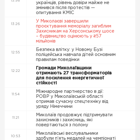
13:56
українців, рівень довіри майже не
змінився після протестів —
опитування КМІС
У Миколаєві завершили
13:26
проєктування меморіалу загиблим
Захисникам на Херсонському шосе
– будівництво оцінюють у ₴57
мільйонів
Безпека влітку: у Новому Бузі
12:55
поліцейська навчала дітей основним
правилам поведінки
Громади Миколаївщини
12:22
отримають 27 трансформаторів
для посилення енергетичної
стійкості
Міжнародне партнерство в дії:
11:54
РОВР у Миколаївській області
отримав сучасну спецтехніку від
уряду Німеччини
Миколаїв продовжує підтримувати
11:21
захисників і захисниць, які
повертаються з полону
Миколаївські веслувальники
10:53
здобули п’ять медалей на чемпіонаті