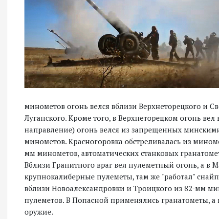
минометов огонь велся вблизи Верхнеторецкого и Св
Луганского. Кроме того, в Верхнеторецком огонь ве
направление) огонь велся из запрещенных минским
минометов. Красногоровка обстреливалась из миноме
мм минометов, автоматических станковых гранатоме
Вблизи Гранитного враг вел пулеметный огонь, а в
крупнокалиберные пулеметы, там же "работал" снайп
вблизи Новоалександровки и Троицкого из 82-мм ми
пулеметов. В Попасной применялись гранатометы, а 
оружие.