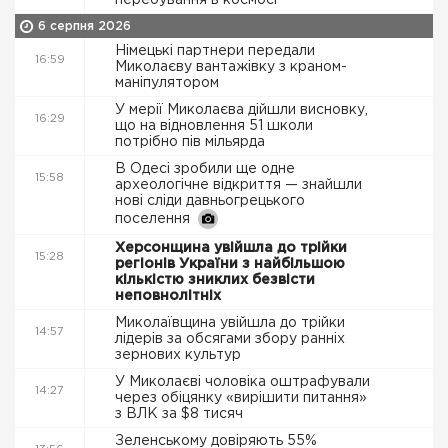
перебування в космосі
6 серпня 2026
Німецькі партнери передали
16:59
Миколаєву вантажівку з краном-
маніпулятором
У мерії Миколаєва дійшли висновку,
16:29
що на відновлення 51 школи
потрібно пів мільярда
В Одесі зробили ще одне
15:58
археологічне відкриття — знайшли
нові сліди давньогрецького
поселення
Херсонщина увійшла до трійки
15:28
регіонів України з найбільшою
кількістю зниклих безвісти
неповнолітніх
Миколаївщина увійшла до трійки
14:57
лідерів за обсягами збору ранніх
зернових культур
У Миколаєві чоловіка оштрафували
14:27
через обіцянку «вирішити питання»
з ВЛК за $8 тисяч
Зеленському довіряють 55%