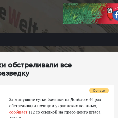
ки обстреливали все
разведку
За минувшие сутки боевики на Донбассе 46 раз
обстреливали позиции украинских военных,
сообщает
112 со ссылкой на пресс-центр штаба