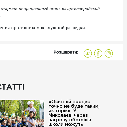
и открыли неприцельный огонь из артиллерийской
.
едения противником воздушной разведки.
Розшарити:
СТАТТІ
«Освітній процес
точно не буде таким,
як торік»: У
Миколаєві через
загрозу обстрілів
школи можуть