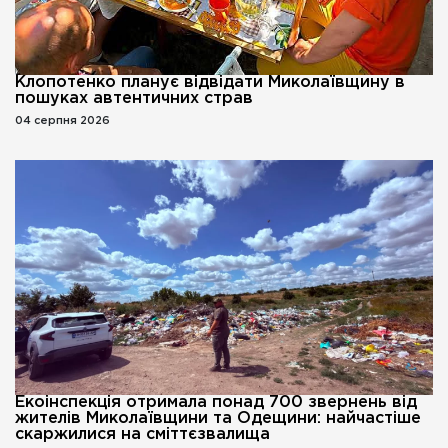
Клопотенко планує відвідати Миколаївщину в
пошуках автентичних страв
04 серпня 2026
Екоінспекція отримала понад 700 звернень від
жителів Миколаївщини та Одещини: найчастіше
скаржилися на сміттєзвалища