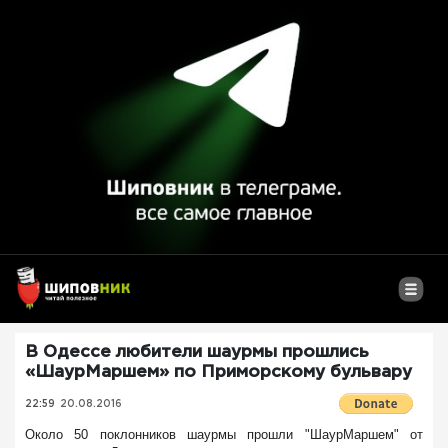
В Одессе любители шаурмы прошлись
«ШаурМаршем» по Приморскому бульвару
22:59
20.08.2016
Около 50 поклонников шаурмы прошли "ШаурМаршем" от