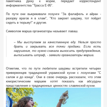
памятника Дюку к мэрии, передает корреспондент
информагентства "Трасса Е-95".
По пути они выкрикивали лозунги "За фалафель и айран -
разорву врагов я в хлам", "Кто закроет шаурму, тот пойдет
сидеть в тюрьму!" и другие.
Символом марша организаторы называют лаваш.
‒ Мы выступаем за качественную еду. Нельзя просто
брать и закрывать все точки продажи. Если есть
нарушения, то нужно сначала выносить предупреждения,
выписывать штраф, - заявили организаторы марша.
Отметим, что по пути любители шаурмы встретили четырех
приверженцев традицонной украинской кухни с лозунгами "С
салом и до конца". Они в свою очередь рассказали, что этим
юмористическим маршем хотят показать как абсурдны
представления о традиционных ценностях славянской кухни.