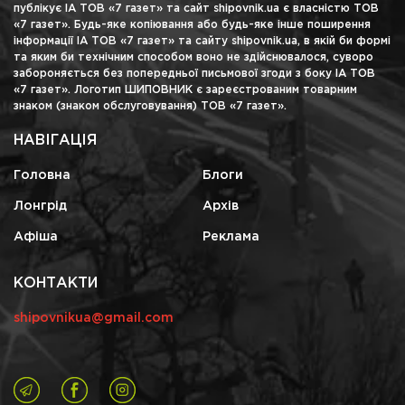
публікує ІА ТОВ «7 газет» та сайт shipovnik.ua є власністю ТОВ
«7 газет». Будь-яке копіювання або будь-яке інше поширення
інформації ІА ТОВ «7 газет» та сайту shipovnik.ua, в якій би формі
та яким би технічним способом воно не здійснювалося, суворо
забороняється без попередньої письмової згоди з боку ІА ТОВ
«7 газет». Логотип ШИПОВНИК є зареєстрованим товарним
знаком (знаком обслуговування) ТОВ «7 газет».
НАВІГАЦІЯ
Головна
Блоги
Лонгрід
Архів
Афіша
Реклама
КОНТАКТИ
shipovnikua@gmail.com