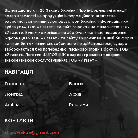
Відповідно до ст. 26 Закону України "Про інформаційні агенції"
право власності на продукцію інформаційного агентства
охороняється чинним законодавством України. Інформація, яку
публікує ІА ТОВ «7 газет» та сайт shipovnik.ua є власністю ТОВ
«7 газет». Будь-яке копіювання або будь-яке інше поширення
інформації ІА ТОВ «7 газет» та сайту shipovnik.ua, в якій би формі
та яким би технічним способом воно не здійснювалося, суворо
забороняється без попередньої письмової згоди з боку ІА ТОВ
«7 газет». Логотип ШИПОВНИК є зареєстрованим товарним
знаком (знаком обслуговування) ТОВ «7 газет».
НАВІГАЦІЯ
Головна
Блоги
Лонгрід
Архів
Афіша
Реклама
КОНТАКТИ
shipovnikua@gmail.com