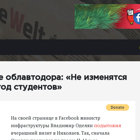
е облавтодора: «Не изменятся
год студентов»
На своей странице в Facebook министр
инфраструктуры Владимир Оделян
подытожил
вчерашний визит в Николаев. Так, сначала