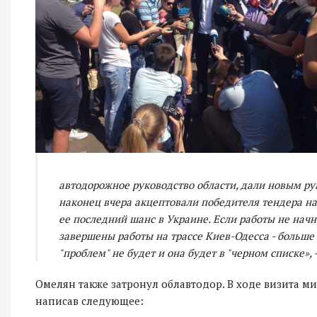
автодорожное руководство области, дали новым рук
наконец вчера акцептовали победителя тендера на 
ее последний шанс в Украине. Если работы не начн
завершены работы на трассе Киев-Одесса - больше
"проблем" не будет и она будет в "черном списке»,
Омелян также затронул облавтодор. В ходе визита м
написав следующее: