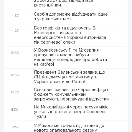
2026/2027 році залишиться
дистанційним
Сербія допоможе відбудувати одне
14:57
з українських міст
Без графіків та відключень: В
14:27
Міненерго заявили, що
енергосистема України витримала
пік серпневої спеки
У Вознесенську 11 та 12 серпня
13:35
пролунають масові вибухи:
мешканців попередили про роботи
на кар'єрі
Президент Зеленський заявив, що
12:55
США щомісяця постачатимуть
Україні ракети до Patriot
Сєнкевич заявив, що через дефіцит
12:22
бюджету комунальникам
загрожують неоплачувані відпустки
На Миколаївщині через посуху міліє
11:30
унікальне рожеве озеро Солонець-
Тузли
У Миколаєві триває підготовка до
10:53
нового опалювального сезону