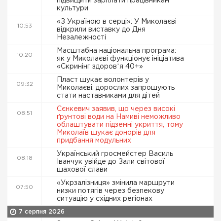
підвищити зарплати працівникам
культури
«З Україною в серці»: У Миколаєві
10:53
відкрили виставку до Дня
Незалежності
Масштабна національна програма:
10:20
як у Миколаєві функціонує ініціатива
«Скринінг здоровʼя 40+»
Пласт шукає волонтерів у
09:32
Миколаєві: дорослих запрошують
стати наставниками для дітей
Сєнкевич заявив, що через високі
08:51
ґрунтові води на Намиві неможливо
облаштувати підземні укриття, тому
Миколаїв шукає донорів для
придбання модульних
Український гросмейстер Василь
08:18
Іванчук увійде до Зали світової
шахової слави
«Укрзалізниця» змінила маршрути
07:50
низки потягів через безпекову
ситуацію у східних регіонах
7 серпня 2026