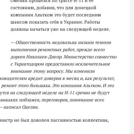
Омелян прошелся по трассе Н-11 и ее
состоянию, добавив, что для донецкой
компании Альтком это будет последним
шансом показать себя в Украине. Работы
должны начаться уже на следующей неделе.
— Общественность недовольна низким темпом
выполнения ремонтных работ, прежде всего
дороги Николаев-Днепр. Министерство совместно
с Укравтодором предоставило исключительное
внимание этому вопросу. Мы изменили
оводителям кредит доверия в месяц и, как результат,
ремонт этого большака. Это компания Альтком. И это
утся на следующей неделе на Н-11 срочно не будут
 никаких поблажек, переговоров, понимание всех
 — написал Оделян.
инистр не был доволен пассивностью коллектива,