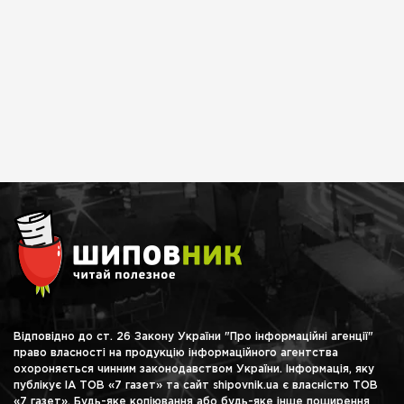
Відповідно до ст. 26 Закону України "Про інформаційні агенції"
право власності на продукцію інформаційного агентства
охороняється чинним законодавством України. Інформація, яку
публікує ІА ТОВ «7 газет» та сайт shipovnik.ua є власністю ТОВ
«7 газет». Будь-яке копіювання або будь-яке інше поширення