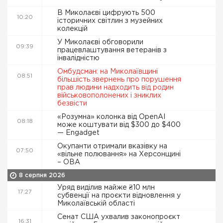
В Миколаєві цифрують 500
10:20
історичних світлин з музейних
колекцій
У Миколаєві обговорили
09:39
працевлаштування ветеранів з
інвалідністю
Омбудсман: на Миколаївщині
08:51
більшість звернень про порушення
прав людини надходить від родин
військовополонених і зниклих
безвісти
«Розумна» колонка від OpenAI
08:18
може коштувати від $300 до $400
— Engadget
Окупанти отримали вказівку на
07:50
«вільне полювання» на Херсонщині
– ОВА
8 серпня 2026
Уряд виділив майже ₴10 млн
17:27
субвенції на проєкти відновлення у
Миколаївській області
Сенат США ухвалив законопроєкт
16:31