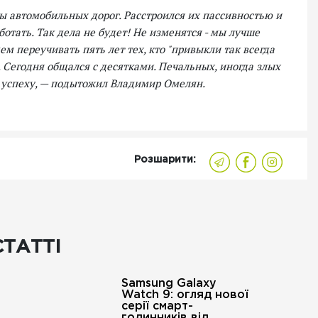
ы автомобильных дорог. Расстроился их пассивностью и
ботать. Так дела не будет! Не изменятся - мы лучше
ем переучивать пять лет тех, кто "привыкли так всегда
и. Сегодня общался с десятками. Печальных, иногда злых
 к успеху, — подытожил Владимир Омелян.
Розшарити:
СТАТТІ
Samsung Galaxy
Watch 9: огляд нової
серії смарт-
годинників від