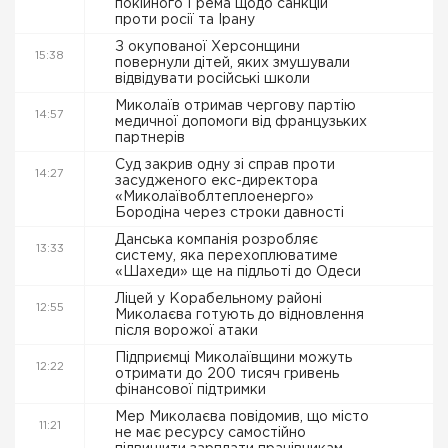
покійного Грема щодо санкцій
проти росії та Ірану
З окупованої Херсонщини
15:38
повернули дітей, яких змушували
відвідувати російські школи
Миколаїв отримав чергову партію
14:57
медичної допомоги від французьких
партнерів
Суд закрив одну зі справ проти
14:27
засудженого екс-директора
«Миколаївоблтеплоенерго»
Бородіна через строки давності
Данська компанія розробляє
13:33
систему, яка перехоплюватиме
«Шахеди» ще на підльоті до Одеси
Ліцей у Корабельному районі
12:55
Миколаєва готують до відновлення
після ворожої атаки
Підприємці Миколаївщини можуть
12:22
отримати до 200 тисяч гривень
фінансової підтримки
Мер Миколаєва повідомив, що місто
11:21
не має ресурсу самостійно