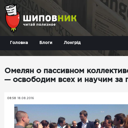
Головна
Блоги
Лонгрід
Омелян о пассивном коллектив
— освободим всех и научим за 
08:58
18.08.2016