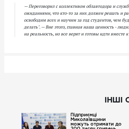
— Переговорил с коллективом облавтодора и служб
ожиданиями, что кто-то за них должен решать и ра
освободим всех и научим за год студентов, чем буд
делать". — Вне этого, главная наша ценность - люд
на реальность, но все верят и готовы идти вместе
ІНШІ 
Підприємці
Миколаївщини
можуть отримати до
200 тисяч гривень