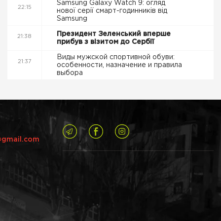
Samsung Galaxy Watch 9: огляд
22:15
нової серії смарт-годинників від
Samsung
Президент Зеленський вперше
21:38
прибув з візитом до Сербії
Виды мужской спортивной обуви:
21:37
особенности, назначение и правила
выбора
@gmail.com