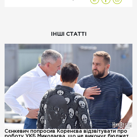
ІНШІ СТАТТІ
Сєнкевич попросив Коренєва відзвітувати про
роботу УКБ Миколаєва, що не виконує бюджет