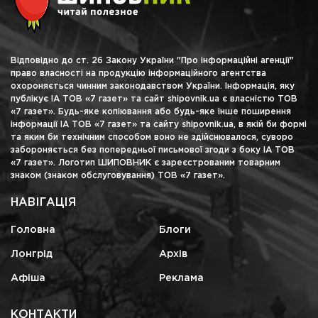
Відповідно до ст. 26 Закону України "Про інформаційні агенції"
право власності на продукцію інформаційного агентства
охороняється чинним законодавством України. Інформація, яку
публікує ІА ТОВ «7 газет» та сайт shipovnik.ua є власністю ТОВ
«7 газет». Будь-яке копіювання або будь-яке інше поширення
інформації ІА ТОВ «7 газет» та сайту shipovnik.ua, в якій би формі
та яким би технічним способом воно не здійснювалося, суворо
забороняється без попередньої письмової згоди з боку ІА ТОВ
«7 газет». Логотип ШИПОВНИК є зареєстрованим товарним
знаком (знаком обслуговування) ТОВ «7 газет».
НАВІГАЦІЯ
Головна
Блоги
Лонгрід
Архів
Афіша
Реклама
КОНТАКТИ