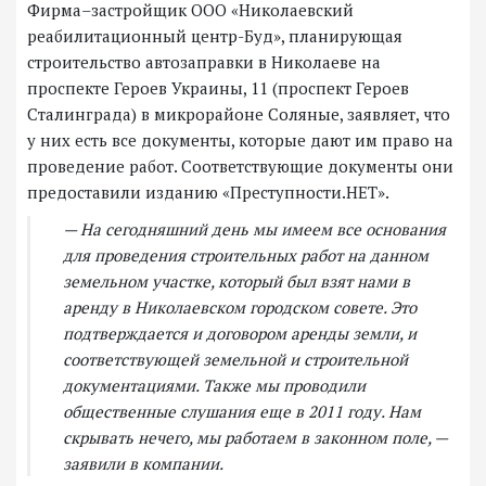
Фирма–застройщик ООО «Николаевский
реабилитационный центр-Буд», планирующая
строительство автозаправки в Николаеве на
проспекте Героев Украины, 11 (проспект Героев
Сталинграда) в микрорайоне Соляные, заявляет, что
у них есть все документы, которые дают им право на
проведение работ. Соответствующие документы они
предоставили изданию «Преступности.НЕТ».
— На сегодняшний день мы имеем все основания
для проведения строительных работ на данном
земельном участке, который был взят нами в
аренду в Николаевском городском совете. Это
подтверждается и договором аренды земли, и
соответствующей земельной и строительной
документациями. Также мы проводили
общественные слушания еще в 2011 году. Нам
скрывать нечего, мы работаем в законном поле, —
заявили в компании.