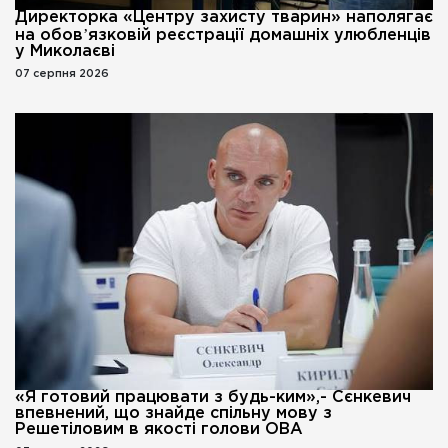
Директорка «Центру захисту тварин» наполягає
на обовʼязковій реєстрації домашніх улюбленців
у Миколаєві
07 серпня 2026
«Я готовий працювати з будь-ким»,- Сєнкевич
впевнений, що знайде спільну мову з
Решетіловим в якості голови ОВА