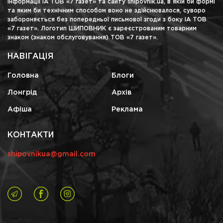
інформації ІА ТОВ «7 газет» та сайту shipovnik.ua, в якій би формі
та яким би технічним способом воно не здійснювалося, суворо
забороняється без попередньої письмової згоди з боку ІА ТОВ
«7 газет». Логотип ШИПОВНИК є зареєстрованим товарним
знаком (знаком обслуговування) ТОВ «7 газет».
НАВІГАЦІЯ
Головна
Блоги
Лонгрід
Архів
Афіша
Реклама
КОНТАКТИ
shipovnikua@gmail.com