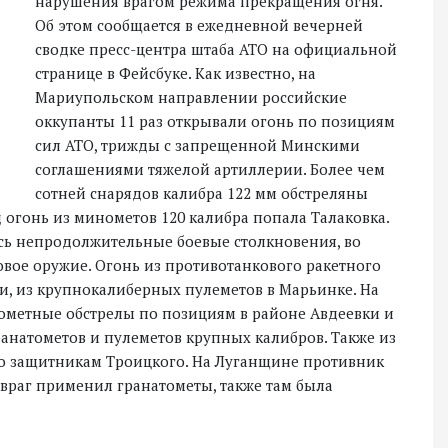
нарушения врагом режима прекращения огня.
Об этом сообщается в ежедневной вечерней
сводке пресс-центра штаба АТО на официальной
странице в Фейсбуке. Как известно, на
Мариупольском направлении российские
оккупанты 11 раз открывали огонь по позициям
сил АТО, трижды с запрещенной Минскими
соглашениями тяжелой артиллерии. Более чем
сотней снарядов калибра 122 мм обстреляны
 огонь из минометов 120 калибра попала Талаковка.
ись непродолжительные боевые столкновения, во
вое оружие. Огонь из противотанкового ракетного
и, из крупнокалиберных пулеметов в Марьинке. На
метные обстрелы по позициям в районе Авдеевки и
ранатометов и пулеметов крупных калибров. Также из
о защитникам Троицкого. На Луганщине противник
враг применил гранатометы, также там была