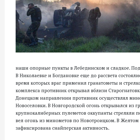
наши опорные пункты в Лебединском и сладкое. Под
В Николаевке и Богдановке еще до рассвета состоял
время которых враг применил гранатометы и стрелко
комплекса противник открывал вблизи Старогнатовк
Донецком направлении противник осуществлял мино
Новоселовки. В Новгородской огонь открывался из г
крупнокалиберных пулеметов оккупанты стреляли п
вел огонь из минометов по Новотроицком. В Желтом 
зафиксирована снайперская активность.