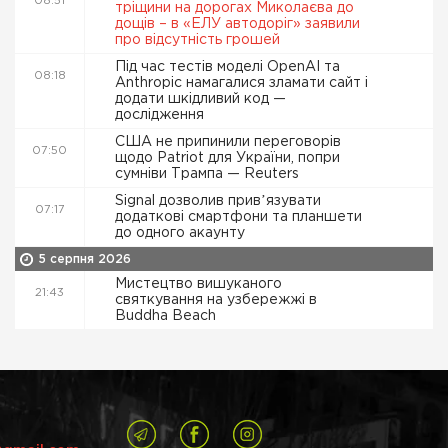
08:51
тріщини на дорогах Миколаєва до
дощів – в «ЕЛУ автодоріг» заявили
про відсутність грошей
Під час тестів моделі OpenAI та
08:18
Anthropic намагалися зламати сайт і
додати шкідливий код —
дослідження
США не припинили переговорів
07:50
щодо Patriot для України, попри
сумніви Трампа — Reuters
Signal дозволив привʼязувати
07:17
додаткові смартфони та планшети
до одного акаунту
5 серпня 2026
Мистецтво вишуканого
21:43
святкування на узбережжі в
Buddha Beach