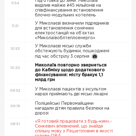
Підготовка до зими: Миколаїв
11:54
виділив майже ₴45 мільйонів на
співфінансування встановлення
блочно-модульних котелень
У Миколаєві визначили підрядників
11:21
для встановлення сонячних
електростанцій на об’єктах
«Миколаївоблтеплоенерго»
У Миколаєві міські служби
10:53
обстежують будинки, пошкоджені
під час обстрілу 3 серпня
Миколаїв повторно звернеться
10:20
до Кабміну щодо додаткового
фінансування: місту бракує 1,1
млрд грн
У Миколаєві пацієнтів з інсультом
09:52
наразі приймають дві міські лікарні
Поліцейські Первомайщини
09:19
нагадали дітям правила безпеки на
дорозі
«Я готовий працювати з будь-ким»,-
08:51
Сєнкевич впевнений, що знайде
спільну мову з Решетіловим в якості