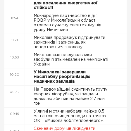
для посилення енергетичної
стійкості
Міжнародне партнерство в дії:
11:54
РОВР у Миколаївській області
отримав сучасну спецтехніку від
уряду Німеччини
Миколаїв продовжує підтримувати
11:21
захисників і захисниць, які
повертаються з полону
Миколаївські веслувальники
10:53
здобули п’ять медалей на чемпіонаті
України
У Миколаєві завершили
10:20
масштабну реорганізацію
медичних закладів
На Первомайщині судитимуть групу
09:52
«чорних лісорубів», які завдали
довкіллю збитків на майже 2,7 млн
грн
У липні містяни набрали майже 8,5
09:19
млн літрів очищеної води на точках
ОКП «Миколаївоблтеплоенерго».
Сєнкевич доручив ліквідувати