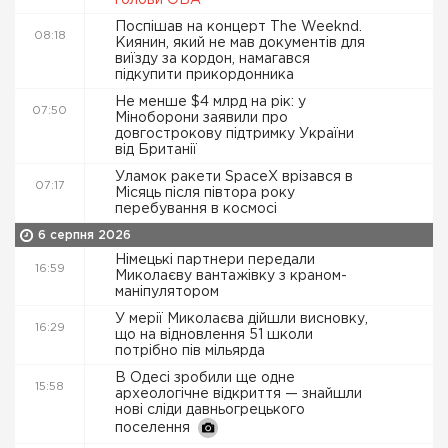
голови ОВА
Поспішав на концерт The Weeknd.
08:18
Киянин, який не мав документів для
виїзду за кордон, намагався
підкупити прикордонника
Не менше $4 млрд на рік: у
07:50
Міноборони заявили про
довгострокову підтримку України
від Британії
Уламок ракети SpaceX врізався в
07:17
Місяць після півтора року
перебування в космосі
6 серпня 2026
Німецькі партнери передали
16:59
Миколаєву вантажівку з краном-
маніпулятором
У мерії Миколаєва дійшли висновку,
16:29
що на відновлення 51 школи
потрібно пів мільярда
В Одесі зробили ще одне
15:58
археологічне відкриття — знайшли
нові сліди давньогрецького
поселення