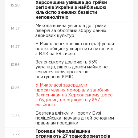
Херсонщина увійшла до трійки
15:28
регіонів України з найбільшою
кількістю зниклих безвісти
неповнолітніх
Миколаївщина увійшла до трійки
14:57
лідерів за обсягами збору ранніх
зернових культур
У Миколаєві чоловіка оштрафували
14:27
через обіцянку «вирішити питання»
з ВЛК за $8 тисяч
Зеленському довіряють 55%
13:56
українців, рівень довіри майже не
змінився після протестів —
опитування КМІС
У Миколаєві завершили
13:26
проєктування меморіалу загиблим
Захисникам на Херсонському шосе
– будівництво оцінюють у ₴57
мільйонів
Безпека влітку: у Новому Бузі
12:55
поліцейська навчала дітей основним
правилам поведінки
Громади Миколаївщини
12:22
отримають 27 трансформаторів