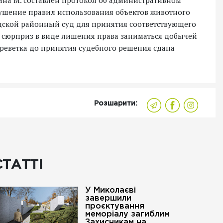
ина М. составлен протокол об административном
арушение правил использования объектов животного
одской районный суд для принятия соответствующего
сюрприз в виде лишения права заниматься добычей
креветка до принятия судебного решения сдана
Розшарити:
СТАТТІ
У Миколаєві
завершили
проєктування
меморіалу загиблим
Захисникам на