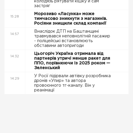
колодязь рятувати кішку й сам
застряг
Морозиво «Ласунка» може
15:28
тимчасово зникнути з магазинів.
Росіяни знищили склад компанії
Внаслідок ДТП на Баштанщині
14:57
травмувався неповнолітній пасажир
- поліцейські встановлюють
обставини автопригоди
Цьогоріч Україна отримала від
14:32
партнерів утричі менше ракет для
ППО, порівнюючи із 2025 роком —
Зеленський
У Росії підірвали автівку розробника
14:29
дронів «Упир» та автора
провоєнного тг-каналу. Він у
реанімації