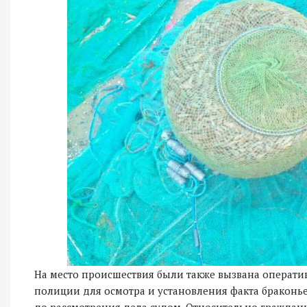
На место происшествия были также вызвана операти
полиции для осмотра и установления факта браконьер