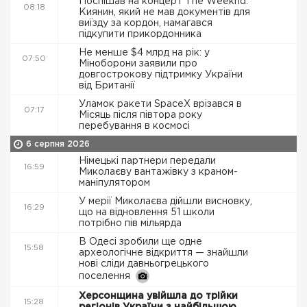
Поспішав на концерт The Weeknd.
08:18
Киянин, який не мав документів для
виїзду за кордон, намагався
підкупити прикордонника
Не менше $4 млрд на рік: у
07:50
Міноборони заявили про
довгострокову підтримку України
від Британії
Уламок ракети SpaceX врізався в
07:17
Місяць після півтора року
перебування в космосі
6 серпня 2026
Німецькі партнери передали
16:59
Миколаєву вантажівку з краном-
маніпулятором
У мерії Миколаєва дійшли висновку,
16:29
що на відновлення 51 школи
потрібно пів мільярда
В Одесі зробили ще одне
15:58
археологічне відкриття — знайшли
нові сліди давньогрецького
поселення
Херсонщина увійшла до трійки
15:28