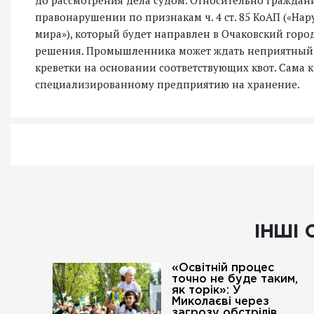
до рассмотрения дела судом. Относительно граждан
правонарушении по признакам ч. 4 ст. 85 КоАП («Н
мира»), который будет направлен в Очаковский гор
решения. Промышленника может ждать неприятный 
креветки на основании соответствующих квот. Сама 
специализированному предприятию на хранение.
ІНШІ 
«Освітній процес
точно не буде таким,
як торік»: У
Миколаєві через
загрозу обстрілів