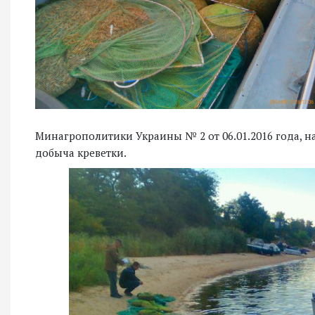
Минагрополитики Украины № 2 от 06.01.2016 года, на
добыча креветки.