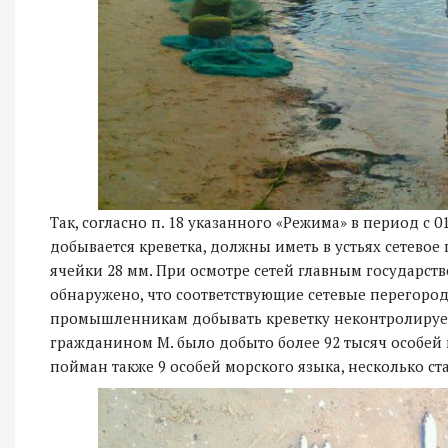
Так, согласно п. 18 указанного «Режима» в период с 01
добывается креветка, должны иметь в устьях сетево
ячейки 28 мм. При осмотре сетей главным государ
обнаружено, что соответствующие сетевые перегородк
промышленникам добывать креветку неконтролируемо
гражданином М. было добыто более 92 тысяч особей 
пойман также 9 особей морского языка, несколько ст