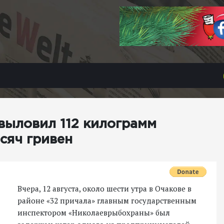
выловил 112 килограмм
ысяч гривен
Вчера, 12 августа, около шести утра в Очакове в
районе «32 причала» главным государственным
инспектором «Николаеврыбохраны» был