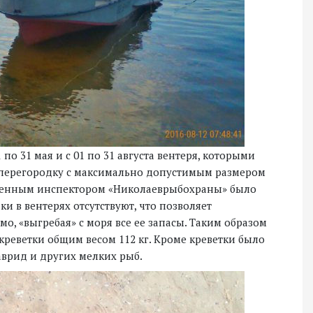
 по 31 мая и с 01 по 31 августа вентеря, которыми
е перегородку с максимально допустимым размером
ственным инспектором «Николаеврыбохраны» было
и в вентерях отсутствуют, что позволяет
, «выгребая» с моря все ее запасы. Таким образом
креветки общим весом 112 кг. Кроме креветки было
аврид и других мелких рыб.