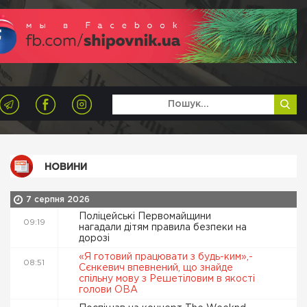
НОВИНИ
7 серпня 2026
Поліцейські Первомайщини
09:19
нагадали дітям правила безпеки на
дорозі
«Я готовий працювати з будь-ким»,-
08:51
Сєнкевич впевнений, що знайде
спільну мову з Решетіловим в якості
голови ОВА