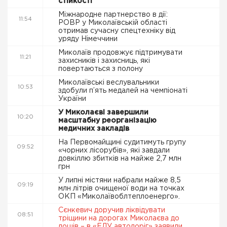
стійкості
Міжнародне партнерство в дії:
11:54
РОВР у Миколаївській області
отримав сучасну спецтехніку від
уряду Німеччини
Миколаїв продовжує підтримувати
11:21
захисників і захисниць, які
повертаються з полону
Миколаївські веслувальники
10:53
здобули п’ять медалей на чемпіонаті
України
У Миколаєві завершили
10:20
масштабну реорганізацію
медичних закладів
На Первомайщині судитимуть групу
09:52
«чорних лісорубів», які завдали
довкіллю збитків на майже 2,7 млн
грн
У липні містяни набрали майже 8,5
09:19
млн літрів очищеної води на точках
ОКП «Миколаївоблтеплоенерго».
Сєнкевич доручив ліквідувати
08:51
тріщини на дорогах Миколаєва до
дощів – в «ЕЛУ автодоріг» заявили