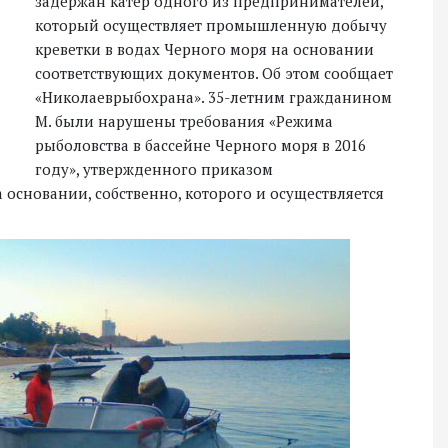
задержан катер одного из предпринимателей,
который осуществляет промышленную добычу
креветки в водах Черного моря на основании
соответствующих документов. Об этом сообщает
«Николаеврыбохрана». 35-летним гражданином
М. были нарушены требования «Режима
рыболовства в бассейне Черного моря в 2016
году», утвержденного приказом
 основании, собственно, которого и осуществляется