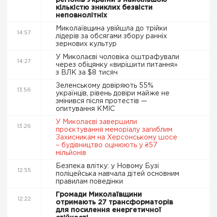
регіонів України з найбільшою
кількістю зниклих безвісти
неповнолітніх
Миколаївщина увійшла до трійки
14:57
лідерів за обсягами збору ранніх
зернових культур
У Миколаєві чоловіка оштрафували
14:27
через обіцянку «вирішити питання»
з ВЛК за $8 тисяч
Зеленському довіряють 55%
13:56
українців, рівень довіри майже не
змінився після протестів —
опитування КМІС
У Миколаєві завершили
13:26
проєктування меморіалу загиблим
Захисникам на Херсонському шосе
– будівництво оцінюють у ₴57
мільйонів
Безпека влітку: у Новому Бузі
12:55
поліцейська навчала дітей основним
правилам поведінки
Громади Миколаївщини
12:22
отримають 27 трансформаторів
для посилення енергетичної