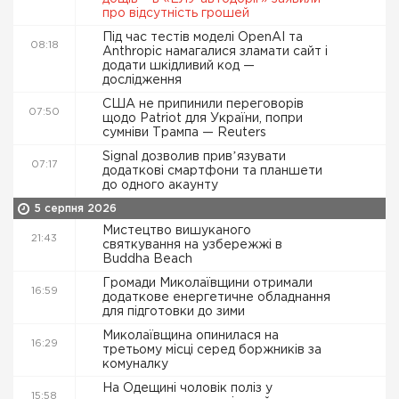
про відсутність грошей
Під час тестів моделі OpenAI та
08:18
Anthropic намагалися зламати сайт і
додати шкідливий код —
дослідження
США не припинили переговорів
07:50
щодо Patriot для України, попри
сумніви Трампа — Reuters
Signal дозволив привʼязувати
07:17
додаткові смартфони та планшети
до одного акаунту
5 серпня 2026
Мистецтво вишуканого
21:43
святкування на узбережжі в
Buddha Beach
Громади Миколаївщини отримали
16:59
додаткове енергетичне обладнання
для підготовки до зими
Миколаївщина опинилася на
16:29
третьому місці серед боржників за
комуналку
На Одещині чоловік поліз у
15:58