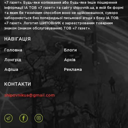
«7 газет». Будь-яке копіювання або будь-яке інше поширення
інформації ІА ТОВ «7 газет» та сайту shipovnik.ua, в якій би формі
та яким би технічним способом воно не здійснювалося, суворо
забороняється без попередньої письмової згоди з боку ІА ТОВ
«7 газет». Логотип ШИПОВНИК є зареєстрованим товарним
знаком (знаком обслуговування) ТОВ «7 газет».
НАВІГАЦІЯ
Головна
Блоги
Лонгрід
Архів
Афіша
Реклама
КОНТАКТИ
shipovnikua@gmail.com