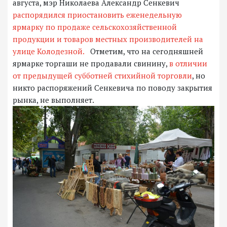
августа, мэр Николаева Александр Сенкевич
распорядился приостановить еженедельную
ярмарку по продаже сельскохозяйственной
продукции и товаров местных производителей на
улице Колодезной.
Отметим, что на сегодняшней
ярмарке торгаши не продавали свинину,
в отличии
от предыдущей субботней стихийной торговли
, но
никто распоряжений Сенкевича по поводу закрытия
рынка, не выполняет.