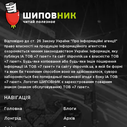
Відповідно до ст. 26 Закону України "Про інформаційні агенції"
право власності на продукцію інформаційного агентства
охороняється чинним законодавством України. Інформація, яку
публікує ІА ТОВ «7 газет» та сайт shipovnik.ua є власністю ТОВ
«7 газет». Будь-яке копіювання або будь-яке інше поширення
інформації ІА ТОВ «7 газет» та сайту shipovnik.ua, в якій би формі
та яким би технічним способом воно не здійснювалося, суворо
забороняється без попередньої письмової згоди з боку ІА ТОВ
«7 газет». Логотип ШИПОВНИК є зареєстрованим товарним
знаком (знаком обслуговування) ТОВ «7 газет».
НАВІГАЦІЯ
Головна
Блоги
Лонгрід
Архів