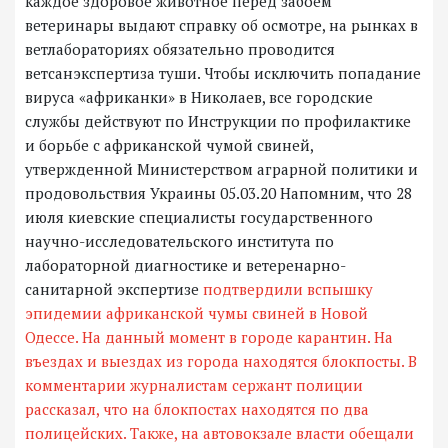
каждое здоровое животное перед забоем
ветеринары выдают справку об осмотре, на рынках в
ветлабораториях обязательно проводится
ветсанэкспертиза туши. Чтобы исключить попадание
вируса «африканки» в Николаев, все городские
службы действуют по Инструкции по профилактике
и борьбе с африканской чумой свиней,
утвержденной Министерством аграрной политики и
продовольствия Украины 05.03.20 Напомним, что 28
июля киевские специалисты государственного
научно-исследовательского института по
лабораторной диагностике и ветеренарно-
санитарной экспертизе
подтвердили вспышку
эпидемии африканской чумы свиней в Новой
Одессе.
На данный момент в городе карантин. На
въездах и выездах из города находятся блокпосты. В
комментарии журналистам сержант полиции
рассказал, что на блокпостах находятся по два
полицейских. Также, на автовокзале власти обещали