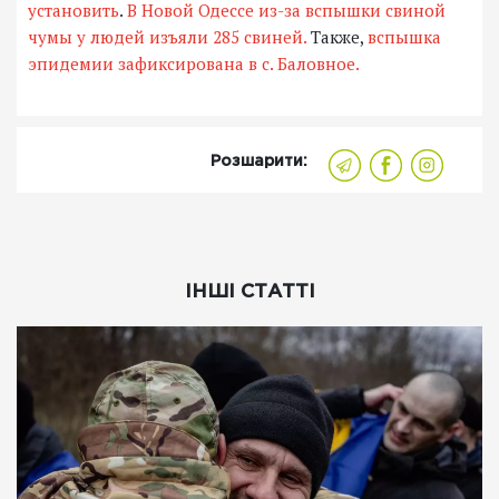
установить
.
В Новой Одессе из-за вспышки свиной
чумы у людей изъяли 285 свиней.
Также,
вспышка
эпидемии зафиксирована в с. Баловное.
Розшарити:
ІНШІ СТАТТІ