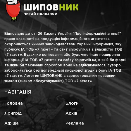
Відповідно до ст. 26 Закону України "Про інформаційні агенції"
право власності на продукцію інформаційного агентства
охороняється чинним законодавством України. Інформація, яку
публікує ІА ТОВ «7 газет» та сайт shipovnik.ua є власністю ТОВ
«7 газет». Будь-яке копіювання або будь-яке інше поширення
інформації ІА ТОВ «7 газет» та сайту shipovnik.ua, в якій би формі
та яким би технічним способом воно не здійснювалося, суворо
забороняється без попередньої письмової згоди з боку ІА ТОВ
«7 газет». Логотип ШИПОВНИК є зареєстрованим товарним
знаком (знаком обслуговування) ТОВ «7 газет».
НАВІГАЦІЯ
Головна
Блоги
Лонгрід
Архів
Афіша
Реклама