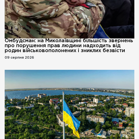
Омбудсман: на Миколаївщині більшість звернень
про порушення прав людини надходить від
родин військовополонених і зниклих безвісти
09 серпня 2026