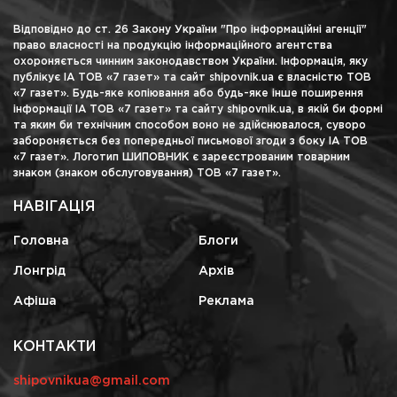
Відповідно до ст. 26 Закону України "Про інформаційні агенції"
право власності на продукцію інформаційного агентства
охороняється чинним законодавством України. Інформація, яку
публікує ІА ТОВ «7 газет» та сайт shipovnik.ua є власністю ТОВ
«7 газет». Будь-яке копіювання або будь-яке інше поширення
інформації ІА ТОВ «7 газет» та сайту shipovnik.ua, в якій би формі
та яким би технічним способом воно не здійснювалося, суворо
забороняється без попередньої письмової згоди з боку ІА ТОВ
«7 газет». Логотип ШИПОВНИК є зареєстрованим товарним
знаком (знаком обслуговування) ТОВ «7 газет».
НАВІГАЦІЯ
Головна
Блоги
Лонгрід
Архів
Афіша
Реклама
КОНТАКТИ
shipovnikua@gmail.com