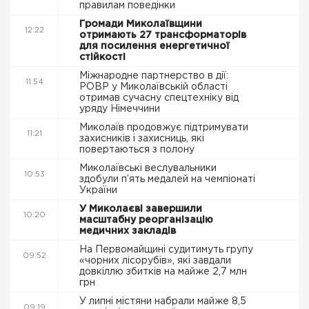
правилам поведінки
Громади Миколаївщини
12:22
отримають 27 трансформаторів
для посилення енергетичної
стійкості
Міжнародне партнерство в дії:
11:54
РОВР у Миколаївській області
отримав сучасну спецтехніку від
уряду Німеччини
Миколаїв продовжує підтримувати
11:21
захисників і захисниць, які
повертаються з полону
Миколаївські веслувальники
10:53
здобули п’ять медалей на чемпіонаті
України
У Миколаєві завершили
10:20
масштабну реорганізацію
медичних закладів
На Первомайщині судитимуть групу
09:52
«чорних лісорубів», які завдали
довкіллю збитків на майже 2,7 млн
грн
У липні містяни набрали майже 8,5
09:19