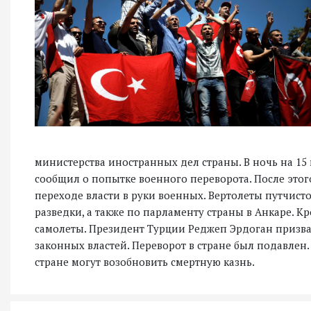
министерства иностранных дел страны. В ночь на 
сообщил о попытке военного переворота. После этог
переходе власти в руки военных. Вертолеты путчист
разведки, а также по парламенту страны в Анкаре. К
самолеты. Президент Турции Реджеп Эрдоган призв
законных властей. Переворот в стране был подавлен
стране могут возобновить смертную казнь.