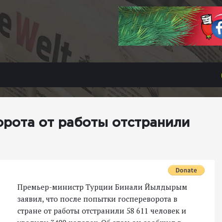
орота от работы отстранили
Премьер-министр Турции Бинали Йылдырым
заявил, что после попытки госпереворота в
стране от работы отстранили 58 611 человек и