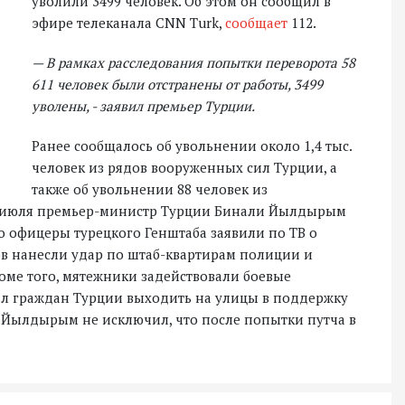
уволили 3499 человек. Об этом он сообщил в
эфире телеканала CNN Turk,
сообщает
112.
— В рамках расследования попытки переворота 58
611 человек были отстранены от работы, 3499
уволены, - заявил премьер Турции.
Ранее сообщалось об увольнении около 1,4 тыс.
человек из рядов вооруженных сил Турции, а
также об увольнении 88 человек из
15 июля премьер-министр Турции Бинали Йылдырым
о офицеры турецкого Генштаба заявили по ТВ о
ов нанесли удар по штаб-квартирам полиции и
роме того, мятежники задействовали боевые
ал граждан Турции выходить на улицы в поддержку
. Йылдырым не исключил, что после попытки путча в