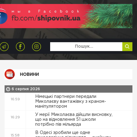
НОВИНИ
6 серпня 2026
Німецькі партнери передали
16:59
Миколаєву вантажівку з краном-
маніпулятором
У мерії Миколаєва дійшли висновку,
16:29
що на відновлення 51 школи
потрібно пів мільярда
В Одесі зробили ще одне
15:58