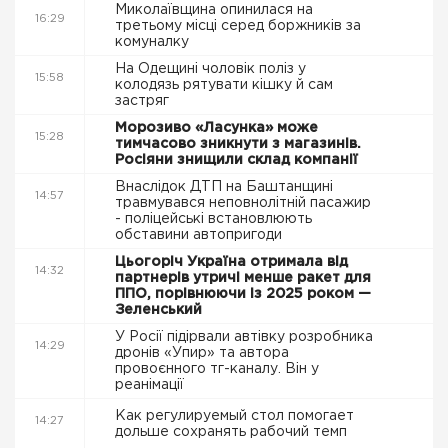
Миколаївщина опинилася на
16:29
третьому місці серед боржників за
комуналку
На Одещині чоловік поліз у
15:58
колодязь рятувати кішку й сам
застряг
Морозиво «Ласунка» може
15:28
тимчасово зникнути з магазинів.
Росіяни знищили склад компанії
Внаслідок ДТП на Баштанщині
14:57
травмувався неповнолітній пасажир
- поліцейські встановлюють
обставини автопригоди
Цьогоріч Україна отримала від
14:32
партнерів утричі менше ракет для
ППО, порівнюючи із 2025 роком —
Зеленський
У Росії підірвали автівку розробника
14:29
дронів «Упир» та автора
провоєнного тг-каналу. Він у
реанімації
Как регулируемый стол помогает
14:27
дольше сохранять рабочий темп