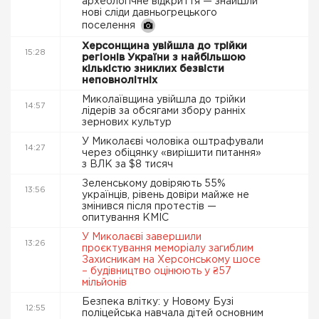
археологічне відкриття — знайшли
нові сліди давньогрецького
поселення
Херсонщина увійшла до трійки
15:28
регіонів України з найбільшою
кількістю зниклих безвісти
неповнолітніх
Миколаївщина увійшла до трійки
14:57
лідерів за обсягами збору ранніх
зернових культур
У Миколаєві чоловіка оштрафували
14:27
через обіцянку «вирішити питання»
з ВЛК за $8 тисяч
Зеленському довіряють 55%
13:56
українців, рівень довіри майже не
змінився після протестів —
опитування КМІС
У Миколаєві завершили
13:26
проєктування меморіалу загиблим
Захисникам на Херсонському шосе
– будівництво оцінюють у ₴57
мільйонів
Безпека влітку: у Новому Бузі
12:55
поліцейська навчала дітей основним