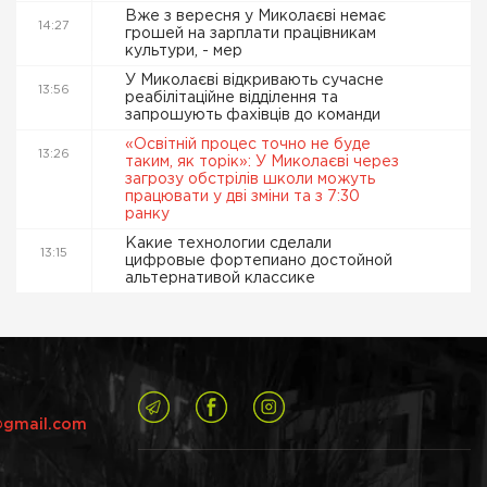
Вже з вересня у Миколаєві немає
14:27
грошей на зарплати працівникам
культури, - мер
У Миколаєві відкривають сучасне
13:56
реабілітаційне відділення та
запрошують фахівців до команди
«Освітній процес точно не буде
13:26
таким, як торік»: У Миколаєві через
загрозу обстрілів школи можуть
працювати у дві зміни та з 7:30
ранку
Какие технологии сделали
13:15
цифровые фортепиано достойной
альтернативой классике
@gmail.com