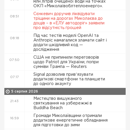
млн літрів очищеної води на точках
ОКП «Миколаївоблтеплоенерго».
Сєнкевич доручив ліквідувати
08:51
тріщини на дорогах Миколаєва до
дощів – в «ЕЛУ автодоріг» заявили
про відсутність грошей
Під час тестів моделі OpenAI та
08:18
Anthropic намагалися зламати сайт і
додати шкідливий код —
дослідження
США не припинили переговорів
07:50
щодо Patriot для України, попри
сумніви Трампа — Reuters
Signal дозволив привʼязувати
07:17
додаткові смартфони та планшети
до одного акаунту
5 серпня 2026
Мистецтво вишуканого
21:43
святкування на узбережжі в
Buddha Beach
Громади Миколаївщини отримали
16:59
додаткове енергетичне обладнання
для підготовки до зими