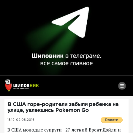
В США горе-родители забыли ребенка на
улице, увлекшись Pokemon Go
15:19
02.08.2016
В США молодые супруги - 27-летний Брент Дэйли и