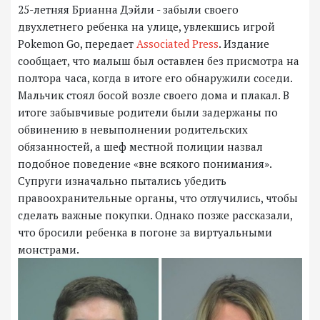
25-летняя Брианна Дэйли - забыли своего
двухлетнего ребенка на улице, увлекшись игрой
Pokemon Go, передает
Associated Press
. Издание
сообщает, что малыш был оставлен без присмотра на
полтора часа, когда в итоге его обнаружили соседи.
Мальчик стоял босой возле своего дома и плакал. В
итоге забывчивые родители были задержаны по
обвинению в невыполнении родительских
обязанностей, а шеф местной полиции назвал
подобное поведение «вне всякого понимания».
Супруги изначально пытались убедить
правоохранительные органы, что отлучились, чтобы
сделать важные покупки. Однако позже рассказали,
что бросили ребенка в погоне за виртуальными
монстрами.