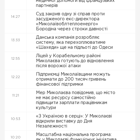
медичної допомоги від французьких
партнерів
Суд закрив одну зі справ проти
14:27
засудженого екс-директора
«Миколаївоблтеплоенерго»
Бородіна через строки давності
Данська компанія розробляє
13:33
систему, яка перехоплюватиме
«Шахеди» ще на підльоті до Одеси
Ліцей у Корабельному районі
12:55
Миколаєва готують до відновлення
після ворожої атаки
Підприємці Миколаївщини можуть
12:22
отримати до 200 тисяч гривень
фінансової підтримки
Мер Миколаєва повідомив, що місто
11:21
не має ресурсу самостійно
підвищити зарплати працівникам
культури
«З Україною в серці»: У Миколаєві
10:53
відкрили виставку до Дня
Незалежності
Масштабна національна програма:
10:20
як у Миколаєві функціонує ініціатива