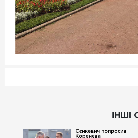
ІНШІ 
Сєнкевич попросив
Коренєва