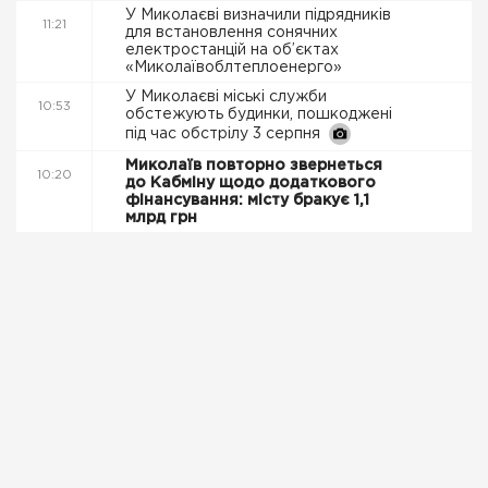
У Миколаєві визначили підрядників
11:21
для встановлення сонячних
електростанцій на об’єктах
«Миколаївоблтеплоенерго»
У Миколаєві міські служби
10:53
обстежують будинки, пошкоджені
під час обстрілу 3 серпня
Миколаїв повторно звернеться
10:20
до Кабміну щодо додаткового
фінансування: місту бракує 1,1
млрд грн