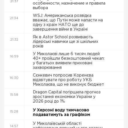
21:37
особенности, назначение и правила
выбора
WSJ: Американська розвідка
21:34
вважає, що Путін може напасти на
одну з країн НАТО ще до
завершення війни в Україні
Як в Astor School розвивають
21:32
лідерські навички ще зі шкільних
років
У Миколаєві лише 6 тисяч людей
16:59
40+ пройшли безкоштовний чекап:
у багатьох виявили приховані
захворювання
Сєнкевич попросив Коренєва
16:30
відзвітувати про роботу УКБ
Миколаєва, що не виконує бюджет
Dragon Capital погіршила прогноз
15:58
зростання економіки України у
2026 році до 1%
У Херсоні воду тимчасово
15:28
подаватимуть за графіком
У Миколаївській області
14:57