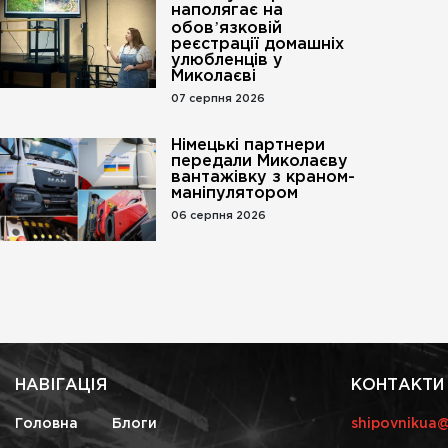
наполягає на
обовʼязковій
реєстрації домашніх
улюбленців у
Миколаєві
07 серпня 2026
Німецькі партнери
передали Миколаєву
вантажівку з краном-
маніпулятором
06 серпня 2026
НАВІГАЦІЯ
КОНТАКТИ
Головна
Блоги
shipovnikua