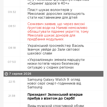
«Скринінг здоровʼя 40+»
Пласт шукає волонтерів у
09:32
Миколаєві: дорослих запрошують
стати наставниками для дітей
Сєнкевич заявив, що через високі
08:51
ґрунтові води на Намиві неможливо
облаштувати підземні укриття, тому
Миколаїв шукає донорів для
придбання модульних
Український гросмейстер Василь
08:18
Іванчук увійде до Зали світової
шахової слави
«Укрзалізниця» змінила маршрути
07:50
низки потягів через безпекову
ситуацію у східних регіонах
7 серпня 2026
Samsung Galaxy Watch 9: огляд
22:15
нової серії смарт-годинників від
Samsung
Президент Зеленський вперше
21:38
прибув з візитом до Сербії
Виды мужской спортивной обуви: