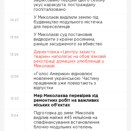
зафіксовано перший цього сезону
укус каракурта: постраждалу
госпіталізовано
У Миколаєві виділили землю під
14:27
будівництво модульного містечка
для переселенців
У Миколаєві суд постановив
13:56
видворити з країни росіянина,
раніше засудженого за вбивство
Директорка «Центру захисту
13:26
тварин» наполягає на обовʼязковій
реєстрації домашніх улюбленців у
Миколаєві
«Голос Америки» відновлює
12:55
мовлення українською. Частину
працівників уже повертають з
відпустки
Мер Миколаєва перевірив хід
12:22
ремонтних робіт на важливих
міських об'єктах
Підготовка до зими: Миколаїв
11:54
виділив майже ₴45 мільйонів на
співфінансування встановлення
блочно-модульних котелень