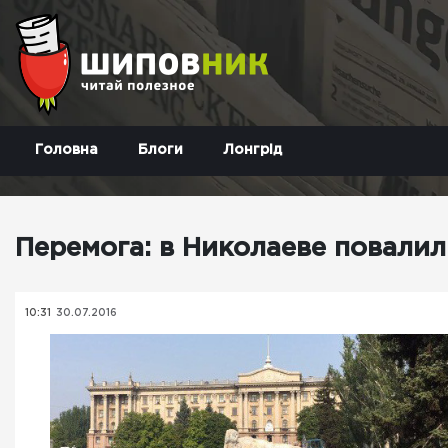
Головна
Блоги
Лонгрід
Перемога: в Николаеве повали
10:31
30.07.2016