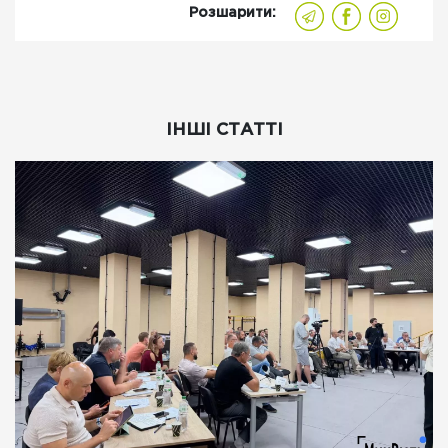
Розшарити:
ІНШІ СТАТТІ