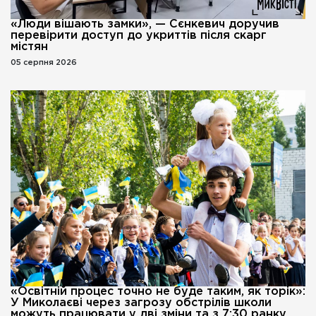
«Люди вішають замки», — Сєнкевич доручив
перевірити доступ до укриттів після скарг
містян
05 серпня 2026
«Освітній процес точно не буде таким, як торік»:
У Миколаєві через загрозу обстрілів школи
можуть працювати у дві зміни та з 7:30 ранку