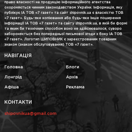
право власності на продукцію інформаційного агентства
охороняється чинним законодавством України. Інформація, яку
публікує ІА ТОВ «7 газет» та сайт shipovnik.ua є власністю ТОВ
«7 газет». Будь-яке копіювання або будь-яке інше поширення
інформації ІА ТОВ «7 газет» та сайту shipovnik.ua, в якій би формі
та яким би технічним способом воно не здійснювалося, суворо
забороняється без попередньої письмової згоди з боку ІА ТОВ
«7 газет». Логотип ШИПОВНИК є зареєстрованим товарним
знаком (знаком обслуговування) ТОВ «7 газет».
НАВІГАЦІЯ
Головна
Блоги
Лонгрід
Архів
Афіша
Реклама
КОНТАКТИ
shipovnikua@gmail.com