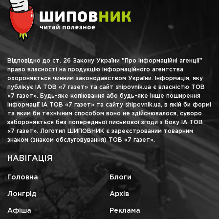
Відповідно до ст. 26 Закону України "Про інформаційні агенції"
право власності на продукцію інформаційного агентства
охороняється чинним законодавством України. Інформація, яку
публікує ІА ТОВ «7 газет» та сайт shipovnik.ua є власністю ТОВ
«7 газет». Будь-яке копіювання або будь-яке інше поширення
інформації ІА ТОВ «7 газет» та сайту shipovnik.ua, в якій би формі
та яким би технічним способом воно не здійснювалося, суворо
забороняється без попередньої письмової згоди з боку ІА ТОВ
«7 газет». Логотип ШИПОВНИК є зареєстрованим товарним
знаком (знаком обслуговування) ТОВ «7 газет».
НАВІГАЦІЯ
Головна
Блоги
Лонгрід
Архів
Афіша
Реклама