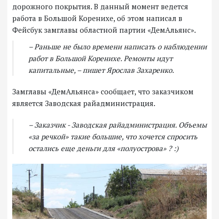
дорожного покрытия. В данный момент ведется
работа в Большой Коренихе, об этом написал в
Фейсбук замглавы областной партии «ДемАльянс».
– Раньше не было времени написать о наблюдении
работ в Большой Коренихе. Ремонты идут
капитальные, – пишет Ярослав Захаренко.
Замглавы «ДемАльянса» сообщает, что заказчиком
является Заводская райадминистрация.
– Заказчик - Заводская райадминистрация. Объемы
«за речкой» такие большие, что хочется спросить
остались еще деньги для «полуострова» ? :)