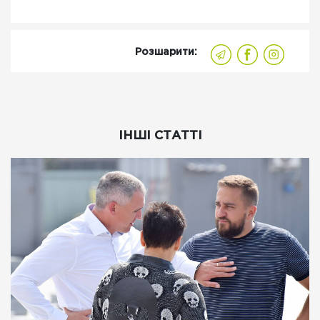
Розшарити:
ІНШІ СТАТТІ