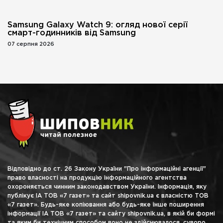
Samsung Galaxy Watch 9: огляд нової серії
смарт-годинників від Samsung
07 серпня 2026
Відповідно до ст. 26 Закону України "Про інформаційні агенції"
право власності на продукцію інформаційного агентства
охороняється чинним законодавством України. Інформація, яку
публікує ІА ТОВ «7 газет» та сайт shipovnik.ua є власністю ТОВ
«7 газет». Будь-яке копіювання або будь-яке інше поширення
інформації ІА ТОВ «7 газет» та сайту shipovnik.ua, в якій би формі
та яким би технічним способом воно не здійснювалося, суворо