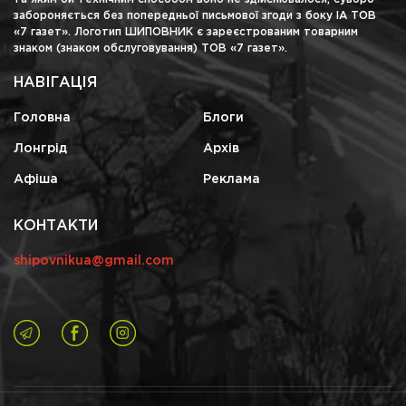
забороняється без попередньої письмової згоди з боку ІА ТОВ
«7 газет». Логотип ШИПОВНИК є зареєстрованим товарним
знаком (знаком обслуговування) ТОВ «7 газет».
НАВІГАЦІЯ
Головна
Блоги
Лонгрід
Архів
Афіша
Реклама
КОНТАКТИ
shipovnikua@gmail.com