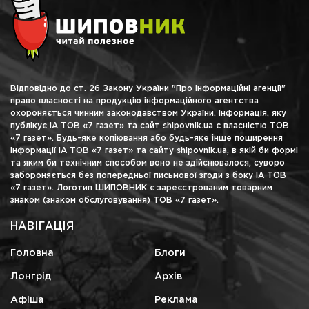
Відповідно до ст. 26 Закону України "Про інформаційні агенції"
право власності на продукцію інформаційного агентства
охороняється чинним законодавством України. Інформація, яку
публікує ІА ТОВ «7 газет» та сайт shipovnik.ua є власністю ТОВ
«7 газет». Будь-яке копіювання або будь-яке інше поширення
інформації ІА ТОВ «7 газет» та сайту shipovnik.ua, в якій би формі
та яким би технічним способом воно не здійснювалося, суворо
забороняється без попередньої письмової згоди з боку ІА ТОВ
«7 газет». Логотип ШИПОВНИК є зареєстрованим товарним
знаком (знаком обслуговування) ТОВ «7 газет».
НАВІГАЦІЯ
Головна
Блоги
Лонгрід
Архів
Афіша
Реклама