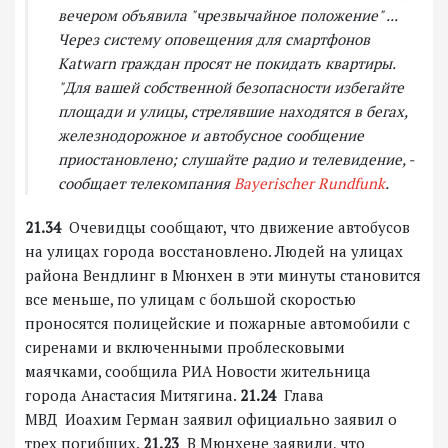
вечером объявила "чрезвычайное положение" ...
Через систему оповещения для смартфонов
Katwarn граждан просят не покидать квартиры.
"Для вашей собственной безопасности избегайте
площади и улицы, стрелявшие находятся в бегах,
железнодорожное и автобусное сообщение
приостановлено; слушайте радио и телевидение, -
сообщает телекомпания
Bayerischer Rundfunk
.
21.34
Очевидцы сообщают, что движение автобусов
на улицах города восстановлено. Людей на улицах
района Вендлинг в Мюнхен в эти минуты становится
все меньше, по улицам с большой скоростью
проносятся полицейские и пожарные автомобили с
сиренами и включенными проблесковыми
маячками, сообщила РИА Новости жительница
города Анастасия Митягина.
21.24
Глава
МВД Иоахим Герман заявил официально заявил о
трех погибших.
21.23
В Мюнхене заявили, что