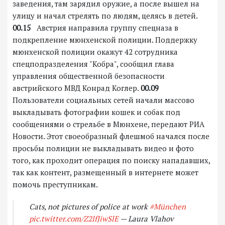
заведения, там зарядил оружие, а после вышел на
улицу и начал стрелять по людям, целясь в детей.
00.15
Австрия направила группу спецназа в
подкрепление мюнхенской полиции. Поддержку
мюнхенской полиции окажут 42 сотрудника
спецподразделения "Кобра", сообщил глава
управления общественной безопасности
австрийского МВД Конрад Коглер.
00.09
Пользователи социальных сетей начали массово
выкладывать фотографии кошек и собак под
сообщениями о стрельбе в Мюнхене, передают РИА
Новости. Этот своеобразный флешмоб начался после
просьбы полиции не выкладывать видео и фото
того, как проходит операция по поиску нападавших,
так как контент, размещенный в интернете может
помочь преступникам.
Cats, not pictures of police at work
#München
pic.twitter.com/Z2lfJiwSlE
— Laura Vlahov