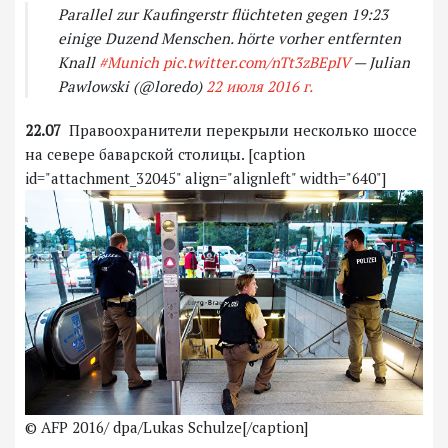
Parallel zur Kaufingerstr flüchteten gegen 19:23
einige Duzend Menschen. hörte vorher entfernten
Knall
#Munich
pic.twitter.com/nTt3zBEpIV
— Julian
Pawlowski (@loredo)
22 июля 2016 г.
22.07
Правоохранители перекрыли несколько шоссе
на севере баварской столицы. [caption
id="attachment_32045" align="alignleft" width="640"]
© AFP 2016/ dpa/Lukas Schulze[/caption]