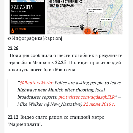
© Инфографика[/caption]
22.26
Полиция сообщила о шести погибших в результате
стрельбы в Мюнхене.
22.25
Полиция просит людей
покинуть шоссе близ Мюнхена.
“
@ReutersWorld
: Police are asking people to leave
highways near Munich after shooting, local
broadcaster reports.
pic.twitter.com/uqdazqk5LR
” —
Mike Walker (@New_Narrative)
22 июля 2016 г.
22.12
Видео снято рядом со станцией метро
"Мариенплатц".