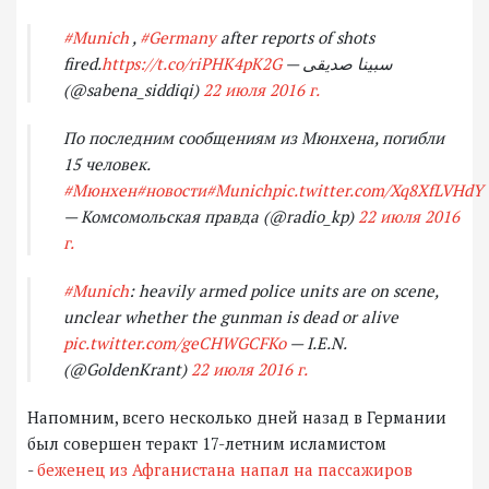
#Munich
,
#Germany
after reports of shots
fired.
https://t.co/riPHK4pK2G
— سبینا صدیقی
(@sabena_siddiqi)
22 июля 2016 г.
По последним сообщениям из Мюнхена, погибли
15 человек.
#Мюнхен
#новости
#Munich
pic.twitter.com/Xq8XfLVHdY
— Комсомольская правда (@radio_kp)
22 июля 2016
г.
#Munich
: heavily armed police units are on scene,
unclear whether the gunman is dead or alive
pic.twitter.com/geCHWGCFKo
— I.E.N.
(@GoldenKrant)
22 июля 2016 г.
Напомним, всего несколько дней назад в Германии
был совершен теракт 17-летним исламистом
-
беженец из Афганистана напал на пассажиров