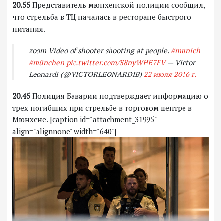
20.55
Представитель мюнхенской полиции сообщил,
что стрельба в ТЦ началась в ресторане быстрого
питания.
zoom Video of shooter shooting at people.
#munich
#münchen
pic.twitter.com/S8nyWHE7FV
— Victor
Leonardi (@VICTORLEONARDIB)
22 июля 2016 г.
20.45
Полиция Баварии подтверждает информацию о
трех погибших при стрельбе в торговом центре в
Мюнхене. [caption id="attachment_31995"
align="alignnone" width="640"]