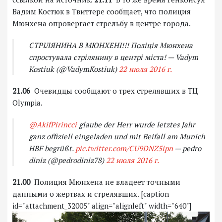
Вадим Костюк в Твиттере сообщает, что полиция
Мюнхена опровергает стрельбу в центре города.
СТРІЛЯНИНА В МЮНХЕНІ!!! Поліція Мюнхена
спростувала стрілянину в центрі міста! — Vadym
Kostiuk (@VadymKostiuk)
22 июля 2016 г.
21.06
Очевидцы сообщают о трех стрелявших в ТЦ
Olympia.
@AkifPirincci
glaube der Herr wurde letztes Jahr
ganz offiziell eingeladen und mit Beifall am Munich
HBF begrüßt.
pic.twitter.com/CU9DNZ5ipn
— pedro
diniz (@pedrodiniz78)
22 июля 2016 г.
21.00
Полиция Мюнхена не владеет точными
данными о жертвах и стрелявших. [caption
id="attachment_32005" align="alignleft" width="640"]