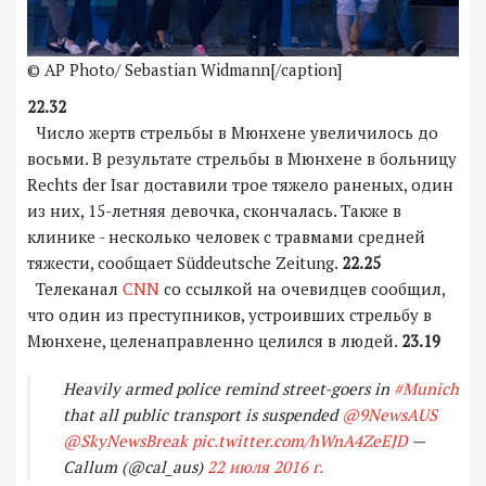
© AP Photo/ Sebastian Widmann[/caption]
22.32
Число жертв стрельбы в Мюнхене увеличилось до
восьми. В результате стрельбы в Мюнхене в больницу
Rechts der Isar доставили трое тяжело раненых, один
из них, 15-летняя девочка, скончалась. Также в
клинике - несколько человек с травмами средней
тяжести, сообщает Süddeutsche Zeitung.
22.25
Телеканал
CNN
со ссылкой на очевидцев сообщил,
что один из преступников, устроивших стрельбу в
Мюнхене, целенаправленно целился в людей.
23.19
Heavily armed police remind street-goers in
#Munich
that all public transport is suspended
@9NewsAUS
@SkyNewsBreak
pic.twitter.com/hWnA4ZeEJD
—
Callum (@cal_aus)
22 июля 2016 г.