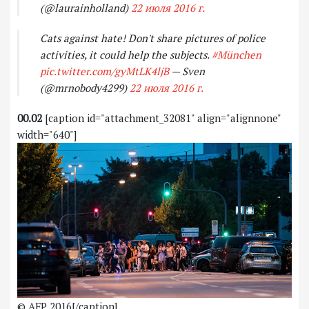
(@laurainholland)
22 июля 2016 г.
Cats against hate! Don't share pictures of police
activities, it could help the subjects.
#München
pic.twitter.com/gyMtLK4ljB
— Sven
(@mrnobody4299)
22 июля 2016 г.
00.02
[caption id="attachment_32081" align="alignnone"
width="640"]
© AFP 2016[/caption]