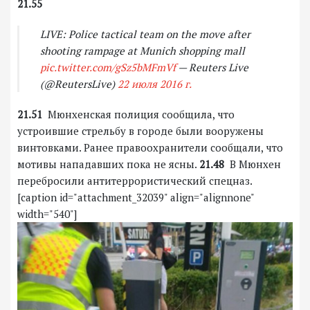
21.55
LIVE: Police tactical team on the move after
shooting rampage at Munich shopping mall
pic.twitter.com/gSz5bMFmVf
— Reuters Live
(@ReutersLive)
22 июля 2016 г.
21.51
Мюнхенская полиция сообщила, что
устроившие стрельбу в городе были вооружены
винтовками. Ранее правоохранители сообщали, что
мотивы нападавших пока не ясны.
21.48
В Мюнхен
перебросили антитеррористический спецназ.
[caption id="attachment_32039" align="alignnone"
width="540"]