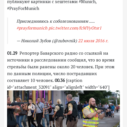
публикуют картинки с хештегами #Munich,
#PrayForMunich
Присоединяюсь к соболезнованиям .....
#prayformunich
pic.twitter.com/fcMYyOtsr1
— Николай Зубов (@zubovnik)
22 июля 2016 г.
01.29
Репортер Баварского радио со ссылкой на
источники в расследовании сообщил, что во время
стрельбы были ранены около 20 человек. При этом
по данным полиции, число пострадавших
составляет 10 человек.
00.36
[caption
id="attachment_32091" align="alignleft" width="640"]