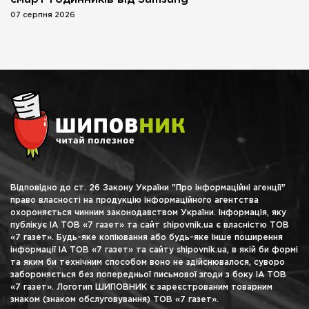
07 серпня 2026
Відповідно до ст. 26 Закону України "Про інформаційні агенції"
право власності на продукцію інформаційного агентства
охороняється чинним законодавством України. Інформація, яку
публікує ІА ТОВ «7 газет» та сайт shipovnik.ua є власністю ТОВ
«7 газет». Будь-яке копіювання або будь-яке інше поширення
інформації ІА ТОВ «7 газет» та сайту shipovnik.ua, в якій би формі
та яким би технічним способом воно не здійснювалося, суворо
забороняється без попередньої письмової згоди з боку ІА ТОВ
«7 газет». Логотип ШИПОВНИК є зареєстрованим товарним
знаком (знаком обслуговування) ТОВ «7 газет».