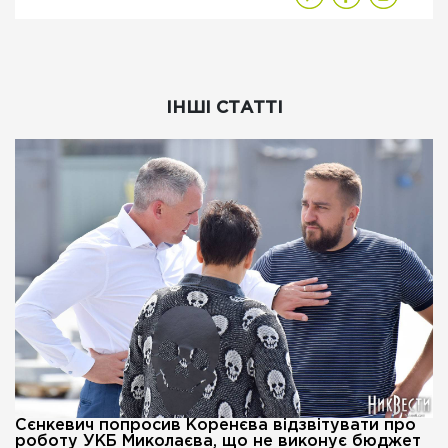
ІНШІ СТАТТІ
Сєнкевич попросив Коренєва відзвітувати про
роботу УКБ Миколаєва, що не виконує бюджет