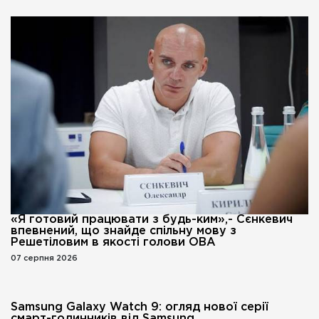
«Я готовий працювати з будь-ким»,- Сєнкевич
впевнений, що знайде спільну мову з
Решетіловим в якості голови ОВА
07 серпня 2026
Samsung Galaxy Watch 9: огляд нової серії
смарт-годинників від Samsung