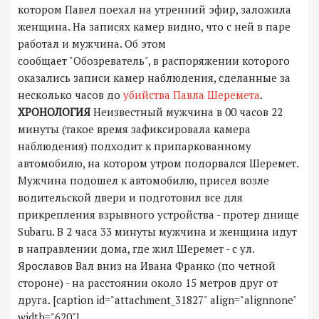
котором Павел поехал на утренний эфир, заложила
женщина. На записях камер видно, что с ней в паре
работал и мужчина. Об этом
сообщает "Обозреватель", в распоряжении которого
оказались записи камер наблюдения, сделанные за
несколько часов до
убийства Павла Шеремета
.
ХРОНОЛОГИЯ
Неизвестный мужчина в 00 часов 22
минуты (такое время зафиксировала камера
наблюдения) подходит к припаркованному
автомобилю, на котором утром подорвался Шеремет.
Мужчина подошел к автомобилю, присел возле
водительской двери и подготовил все для
прикрепления взрывного устройства - протер днище
Subaru. В 2 часа 33 минуты мужчина и женщина идут
в направлении дома, где жил Шеремет - с ул.
Ярославов Вал вниз на Ивана Франко (по четной
стороне) - на расстоянии около 15 метров друг от
друга. [caption id="attachment_31827" align="alignnone"
width="620"]