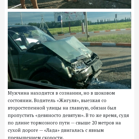
Мужчина находится в сознании, но в шоковом
состоянии. Водитель «Жигуля», выезжая со
второстепенной улицы на главную, обязан был
пропустить «девяносто девятую». В то же время, судя
по длине тормозного пути — свыше 20 метров на
сухой дороге — «Лада» двигалась с явным
превышением скорости.