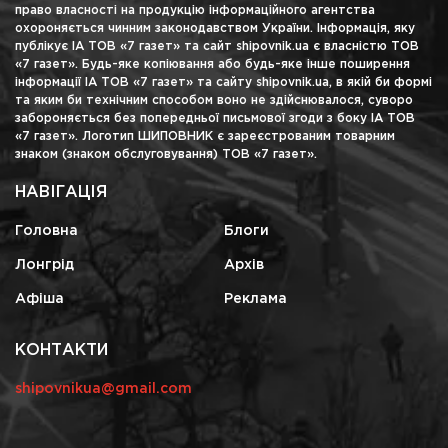
право власності на продукцію інформаційного агентства
охороняється чинним законодавством України. Інформація, яку
публікує ІА ТОВ «7 газет» та сайт shipovnik.ua є власністю ТОВ
«7 газет». Будь-яке копіювання або будь-яке інше поширення
інформації ІА ТОВ «7 газет» та сайту shipovnik.ua, в якій би формі
та яким би технічним способом воно не здійснювалося, суворо
забороняється без попередньої письмової згоди з боку ІА ТОВ
«7 газет». Логотип ШИПОВНИК є зареєстрованим товарним
знаком (знаком обслуговування) ТОВ «7 газет».
НАВІГАЦІЯ
Головна
Блоги
Лонгрід
Архів
Афіша
Реклама
КОНТАКТИ
shipovnikua@gmail.com