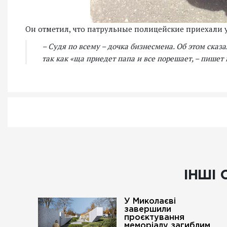
Он отметил, что патрульные полицейские приехали уж
– Судя по всему – дочка бизнесмена. Об этом сказ
так как «ща приедет папа и все порешает, – пишет
ІНШІ 
У Миколаєві
завершили
проєктування
меморіалу загиблим