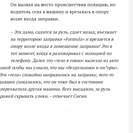
Он вызвал на место происшествия полицию, но
водитель села в машину и врезалась в опору
возле входа заправки.
– Эта дама, садится за руль, сдает назад, въезжает
на территорию заправки «Formula» и врезается в
опору возле входа в помещение заправки! Это в
тот момент, когда я разговаривал с полицией по
телефону. Далее это «тело в говно» вылезло из авто
данной особы мы узнали, что мы «бездельники и пи*оры».
Эти «тела» спокойно направились на заправку, чего-то
давших (показалось, что он тоже был в состоянии
 перехватила другая машина. Всех высадили, за руль
аражей скрывать улики, – отмечает Сисин.