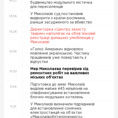
14:27
будівництво модульного містечка
для переселенців
У Миколаєві суд постановив
13:56
видворити з країни росіянина,
раніше засудженого за вбивство
Директорка «Центру захисту
13:26
тварин» наполягає на обовʼязковій
реєстрації домашніх улюбленців у
Миколаєві
«Голос Америки» відновлює
12:55
мовлення українською. Частину
працівників уже повертають з
відпустки
Мер Миколаєва перевірив хід
12:22
ремонтних робіт на важливих
міських об'єктах
Підготовка до зими: Миколаїв
11:54
виділив майже ₴45 мільйонів на
співфінансування встановлення
блочно-модульних котелень
У Миколаєві визначили підрядників
11:21
для встановлення сонячних
електростанцій на об’єктах
«Миколаївоблтеплоенерго»