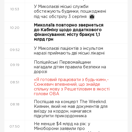
У Миколаєві міські служби
10:53
обстежують будинки, пошкоджені
під час обстрілу 3 серпня
Миколаїв повторно звернеться
10:20
до Кабміну щодо додаткового
фінансування: місту бракує 1,1
млрд грн
У Миколаєві пацієнтів з інсультом
09:52
наразі приймають дві міські лікарні
Поліцейські Первомайщини
09:19
нагадали дітям правила безпеки на
дорозі
«Я готовий працювати з будь-ким»,-
08:51
Сєнкевич впевнений, що знайде
спільну мову з Решетіловим в якості
голови ОВА
Поспішав на концерт The Weeknd.
08:18
Киянин, який не мав документів для
виїзду за кордон, намагався
підкупити прикордонника
Не менше $4 млрд на рік: у
07:50
Міноборони заявили про