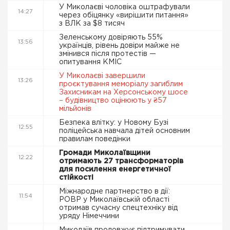
У Миколаєві чоловіка оштрафували
14:27
через обіцянку «вирішити питання»
з ВЛК за $8 тисяч
Зеленському довіряють 55%
13:56
українців, рівень довіри майже не
змінився після протестів —
опитування КМІС
У Миколаєві завершили
13:26
проєктування меморіалу загиблим
Захисникам на Херсонському шосе
– будівництво оцінюють у ₴57
мільйонів
Безпека влітку: у Новому Бузі
12:55
поліцейська навчала дітей основним
правилам поведінки
Громади Миколаївщини
12:22
отримають 27 трансформаторів
для посилення енергетичної
стійкості
Міжнародне партнерство в дії:
11:54
РОВР у Миколаївській області
отримав сучасну спецтехніку від
уряду Німеччини