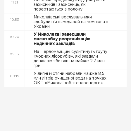
Миколаїв продовжує підтримувати
11:21
захисників і захисниць, які
повертаються з полону
Миколаївські веслувальники
10:53
здобули п’ять медалей на чемпіонаті
України
У Миколаєві завершили
10:20
масштабну реорганізацію
медичних закладів
На Первомайщині судитимуть групу
09:52
«чорних лісорубів», які завдали
довкіллю збитків на майже 2,7 млн
грн
У липні містяни набрали майже 8,5
09:19
млн літрів очищеної води на точках
ОКП «Миколаївоблтеплоенерго».