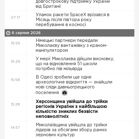
довгострокову підтримку України
від Британії
Уламок ракети SpaceX врізався в
07:17
Місяць після півтора року
перебування в космосі
6 серпня 2026
Німецькі партнери передали
16:59
Миколаєву вантажівку з краном-
маніпулятором
У мерії Миколаєва дійшли висновку,
16:29
що на відновлення 51 школи
потрібно пів мільярда
В Одесі зробили ще одне
15:58
археологічне відкриття — знайшли
нові сліди давньогрецького
поселення
Херсонщина увійшла до трійки
15:28
регіонів України з найбільшою
кількістю зниклих безвісти
неповнолітніх
Миколаївщина увійшла до трійки
14:57
лідерів за обсягами збору ранніх
зернових культур