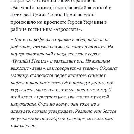
заправке. Об этом на своей странице в
«Facebook» написал николаевский военный и
фотограф Денис Сисин. Происшествие
произошло на проспекте Героев Украины в
районе гостиницы «Агроосвіта».
– Попивая кофе на заправке в обед, наблюдал
действие, которое без матов сложно описать! На
внутриквартальный въезд заезжает серая
«Hyundai Elantra» и закрывает его. Из машины
выходит «дама», как говорится «в гавно»! Обходит
машину, становится перед капотом, снимает
шорты и начинает ссать! Это посреди улицы, где
ходят дети, мамочки с детьми, военные и т.д. С
этой «леди» присутствуют два «тела» мужской
наружности. Судя по всему, они тоже не в
адеквате, сложно утверждать. Реально они боятся
ее утихомирить и забрать ключи, – рассказывает
николаевец.