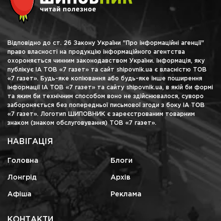
Відповідно до ст. 26 Закону України "Про інформаційні агенції"
право власності на продукцію інформаційного агентства
охороняється чинним законодавством України. Інформація, яку
публікує ІА ТОВ «7 газет» та сайт shipovnik.ua є власністю ТОВ
«7 газет». Будь-яке копіювання або будь-яке інше поширення
інформації ІА ТОВ «7 газет» та сайту shipovnik.ua, в якій би формі
та яким би технічним способом воно не здійснювалося, суворо
забороняється без попередньої письмової згоди з боку ІА ТОВ
«7 газет». Логотип ШИПОВНИК є зареєстрованим товарним
знаком (знаком обслуговування) ТОВ «7 газет».
НАВІГАЦІЯ
Головна
Блоги
Лонгрід
Архів
Афіша
Реклама
КОНТАКТИ