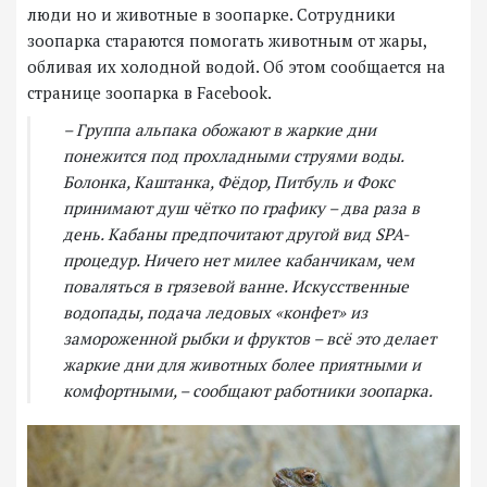
люди но и животные в зоопарке. Сотрудники
зоопарка стараются помогать животным от жары,
обливая их холодной водой. Об этом сообщается на
странице зоопарка в Facebook.
– Группа альпака обожают в жаркие дни
понежится под прохладными струями воды.
Болонка, Каштанка, Фёдор, Питбуль и Фокс
принимают душ чётко по графику – два раза в
день. Кабаны предпочитают другой вид SPA-
процедур. Ничего нет милее кабанчикам, чем
поваляться в грязевой ванне. Искусственные
водопады, подача ледовых «конфет» из
замороженной рыбки и фруктов – всё это делает
жаркие дни для животных более приятными и
комфортными, – сообщают работники зоопарка.