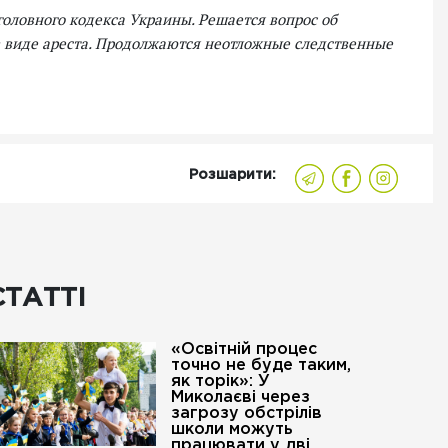
Уголовного кодекса Украины. Решается вопрос об
 виде ареста. Продолжаются неотложные следственные
Розшарити:
СТАТТІ
«Освітній процес
точно не буде таким,
як торік»: У
Миколаєві через
загрозу обстрілів
школи можуть
працювати у дві