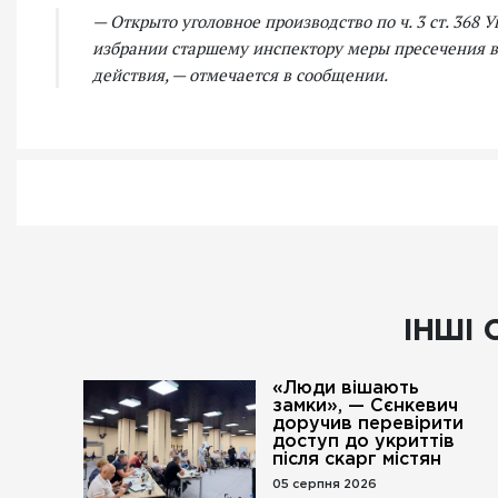
— Открыто уголовное производство по ч. 3 ст. 368 
избрании старшему инспектору меры пресечения в
действия, — отмечается в сообщении.
ІНШІ 
«Люди вішають
замки», — Сєнкевич
доручив перевірити
доступ до укриттів
після скарг містян
05 серпня 2026