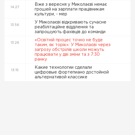
Вже з вересня у Миколаєві немає
14:27
грошей на зарплати працівникам
культури, - мер
У Миколаєві відкривають сучасне
13:56
реабілітаційне відділення та
запрошують фахівців до команди
«Освітній процес точно не буде
13:26
таким, як торік»: У Миколаєві через
загрозу обстрілів школи можуть
працювати у дві зміни та з 7:30
ранку
Какие технологии сделали
13:15
цифровые фортепиано достойной
альтернативой классике