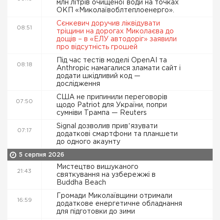
млн літрів очищеної води на точках
ОКП «Миколаївоблтеплоенерго».
Сєнкевич доручив ліквідувати
08:51
тріщини на дорогах Миколаєва до
дощів – в «ЕЛУ автодоріг» заявили
про відсутність грошей
Під час тестів моделі OpenAI та
08:18
Anthropic намагалися зламати сайт і
додати шкідливий код —
дослідження
США не припинили переговорів
07:50
щодо Patriot для України, попри
сумніви Трампа — Reuters
Signal дозволив привʼязувати
07:17
додаткові смартфони та планшети
до одного акаунту
5 серпня 2026
Мистецтво вишуканого
21:43
святкування на узбережжі в
Buddha Beach
Громади Миколаївщини отримали
16:59
додаткове енергетичне обладнання
для підготовки до зими