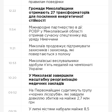
правилам поведінки
Громади Миколаївщини
12:22
отримають 27 трансформаторів
для посилення енергетичної
стійкості
Міжнародне партнерство в дії:
11:54
РОВР у Миколаївській області
отримав сучасну спецтехніку від
уряду Німеччини
Миколаїв продовжує підтримувати
11:21
захисників і захисниць, які
повертаються з полону
Миколаївські веслувальники
10:53
здобули п’ять медалей на чемпіонаті
України
У Миколаєві завершили
10:20
масштабну реорганізацію
медичних закладів
На Первомайщині судитимуть групу
09:52
«чорних лісорубів», які завдали
довкіллю збитків на майже 2,7 млн
грн
У липні містяни набрали майже 8,5
09:19