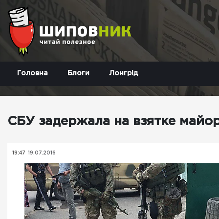
Головна
Блоги
Лонгрід
СБУ задержала на взятке майо
19:47
19.07.2016