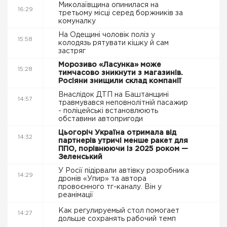
Миколаївщина опинилася на
16:29
третьому місці серед боржників за
комуналку
На Одещині чоловік поліз у
15:58
колодязь рятувати кішку й сам
застряг
Морозиво «Ласунка» може
15:28
тимчасово зникнути з магазинів.
Росіяни знищили склад компанії
Внаслідок ДТП на Баштанщині
14:57
травмувався неповнолітній пасажир
- поліцейські встановлюють
обставини автопригоди
Цьогоріч Україна отримала від
14:32
партнерів утричі менше ракет для
ППО, порівнюючи із 2025 роком —
Зеленський
У Росії підірвали автівку розробника
14:29
дронів «Упир» та автора
провоєнного тг-каналу. Він у
реанімації
Как регулируемый стол помогает
14:27
дольше сохранять рабочий темп