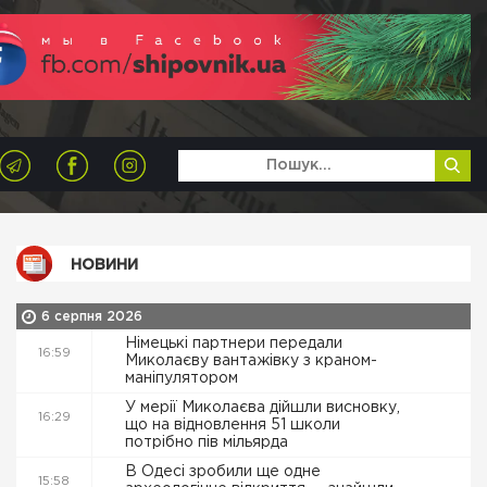
НОВИНИ
6 серпня 2026
Німецькі партнери передали
16:59
Миколаєву вантажівку з краном-
маніпулятором
У мерії Миколаєва дійшли висновку,
16:29
що на відновлення 51 школи
потрібно пів мільярда
В Одесі зробили ще одне
15:58