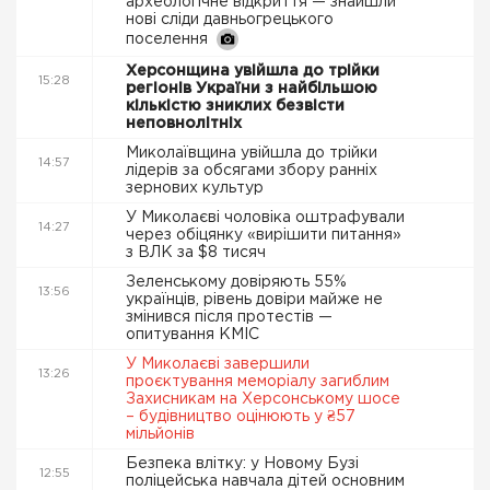
археологічне відкриття — знайшли
нові сліди давньогрецького
поселення
Херсонщина увійшла до трійки
15:28
регіонів України з найбільшою
кількістю зниклих безвісти
неповнолітніх
Миколаївщина увійшла до трійки
14:57
лідерів за обсягами збору ранніх
зернових культур
У Миколаєві чоловіка оштрафували
14:27
через обіцянку «вирішити питання»
з ВЛК за $8 тисяч
Зеленському довіряють 55%
13:56
українців, рівень довіри майже не
змінився після протестів —
опитування КМІС
У Миколаєві завершили
13:26
проєктування меморіалу загиблим
Захисникам на Херсонському шосе
– будівництво оцінюють у ₴57
мільйонів
Безпека влітку: у Новому Бузі
12:55
поліцейська навчала дітей основним