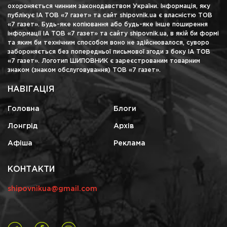
охороняється чинним законодавством України. Інформація, яку
публікує ІА ТОВ «7 газет» та сайт shipovnik.ua є власністю ТОВ
«7 газет». Будь-яке копіювання або будь-яке інше поширення
інформації ІА ТОВ «7 газет» та сайту shipovnik.ua, в якій би формі
та яким би технічним способом воно не здійснювалося, суворо
забороняється без попередньої письмової згоди з боку ІА ТОВ
«7 газет». Логотип ШИПОВНИК є зареєстрованим товарним
знаком (знаком обслуговування) ТОВ «7 газет».
НАВІГАЦІЯ
Головна
Блоги
Лонгрід
Архів
Афіша
Реклама
КОНТАКТИ
shipovnikua@gmail.com