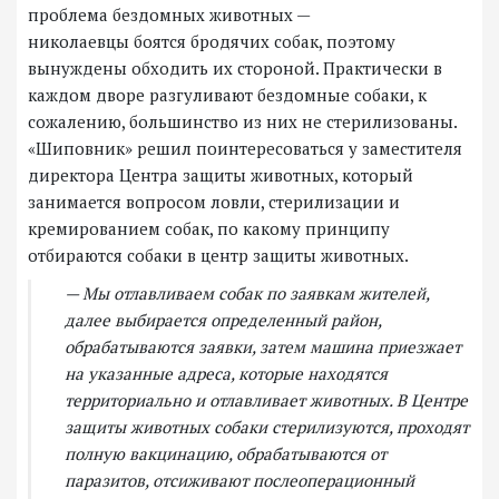
проблема бездомных животных —
николаевцы боятся бродячих собак, поэтому
вынуждены обходить их стороной. Практически в
каждом дворе разгуливают бездомные собаки, к
сожалению, большинство из них не стерилизованы.
«Шиповник» решил поинтересоваться у заместителя
директора Центра защиты животных, который
занимается вопросом ловли, стерилизации и
кремированием собак, по какому принципу
отбираются собаки в центр защиты животных.
— Мы отлавливаем собак по заявкам жителей,
далее выбирается определенный район,
обрабатываются заявки, затем машина приезжает
на указанные адреса, которые находятся
территориально и отлавливает животных. В Центре
защиты животных собаки стерилизуются, проходят
полную вакцинацию, обрабатываются от
паразитов, отсиживают послеоперационный