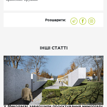
Розшарити:
ІНШІ СТАТТІ
У Миколаєві завершили проєктування меморіалу