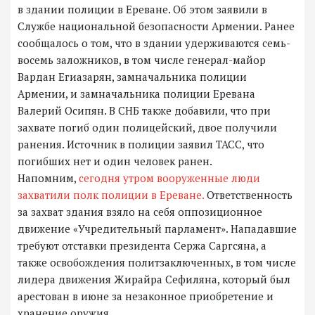
в здании полиции в Ереване. Об этом заявили в
Службе национальной безопасности Армении. Ранее
сообщалось о том, что в здании удерживаются семь-
восемь заложников, в том числе генерал-майор
Вардан Егиазарян, замначальника полиции
Армении, и замначальника полиции Еревана
Валерий Осипян. В СНБ также добавили, что при
захвате погиб один полицейский, двое получили
ранения. Источник в полиции заявил ТАСС, что
погибших нет и один человек ранен.
Напомним,
сегодня утром вооруженные люди
захватили полк полиции в Ереване.
Ответственность
за захват здания взяло на себя оппозиционное
движение «Учредительный парламент». Нападавшие
требуют отставки президента Сержа Саргсяна, а
также освобождения политзаключенных, в том числе
лидера движения Жирайра Сефиляна, который был
арестован в июне за незаконное приобретение и
хранение оружия.