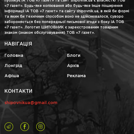
публікує ІА ТОВ «7 газет» та сайт shipovnik.ua є власністю ТОВ
«7 газет». Будь-яке копіювання або будь-яке інше поширення
інформації ІА ТОВ «7 газет» та сайту shipovnik.ua, в якій би формі
та яким би технічним способом воно не здійснювалося, суворо
забороняється без попередньої письмової згоди з боку ІА ТОВ
«7 газет». Логотип ШИПОВНИК є зареєстрованим товарним
знаком (знаком обслуговування) ТОВ «7 газет».
НАВІГАЦІЯ
Головна
Блоги
Лонгрід
Архів
Афіша
Реклама
КОНТАКТИ
shipovnikua@gmail.com