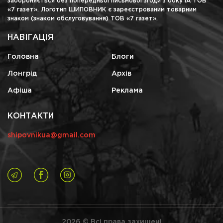
забороняється без попередньої письмової згоди з боку ІА ТОВ
«7 газет». Логотип ШИПОВНИК є зареєстрованим товарним
знаком (знаком обслуговування) ТОВ «7 газет».
НАВІГАЦІЯ
Головна
Блоги
Лонгрід
Архів
Афіша
Реклама
КОНТАКТИ
shipovnikua@gmail.com
2026 © Всі права захищені