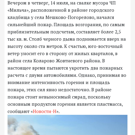
Вечером в четверг, 14 июля, на свалке мусора ЧП
«Мильча», расположенной в районе городского
кладбища у села Мешково-Погорелово, начался
сильнейший пожар. Площадь возгорания, по самым
приблизительным подсчетам, составляет более 2,5
тыс кв. м. Столб черного дыма поднимается вверх на
высоту около ста метров. К счастью, юго-восточный
ветер уносит его в сторону от жилых кварталов, в
район села Коларово Жовтневого района. В
настоящее время пытаются укротить два пожарных
расчета с двумя автомобилями. Однако, принимая во
внимание интенсивность горения и площадь
пожара, этих сил явно недостаточно. В районе
пожара стоит невыносимый смрад, поскольку
основным продуктом горения является пластмасса,
сообщают «
Новости-Н
».