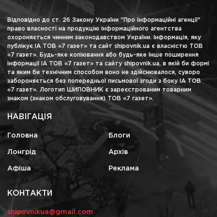
Відповідно до ст. 26 Закону України "Про інформаційні агенції"
право власності на продукцію інформаційного агентства
охороняється чинним законодавством України. Інформація, яку
публікує ІА ТОВ «7 газет» та сайт shipovnik.ua є власністю ТОВ
«7 газет». Будь-яке копіювання або будь-яке інше поширення
інформації ІА ТОВ «7 газет» та сайту shipovnik.ua, в якій би формі
та яким би технічним способом воно не здійснювалося, суворо
забороняється без попередньої письмової згоди з боку ІА ТОВ
«7 газет». Логотип ШИПОВНИК є зареєстрованим товарним
знаком (знаком обслуговування) ТОВ «7 газет».
НАВІГАЦІЯ
Головна
Блоги
Лонгрід
Архів
Афіша
Реклама
КОНТАКТИ
shipovnikua@gmail.com