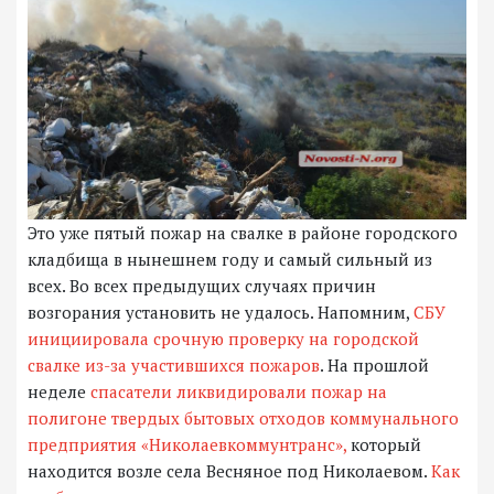
Это уже пятый пожар на свалке в районе городского
кладбища в нынешнем году и самый сильный из
всех. Во всех предыдущих случаях причин
возгорания установить не удалось. Напомним,
СБУ
инициировала срочную проверку на городской
свалке из-за участившихся пожаров
. На прошлой
неделе
спасатели ликвидировали пожар на
полигоне твердых бытовых отходов коммунального
предприятия «Николаевкоммунтранс»,
который
находится возле села Весняное под Николаевом.
Как