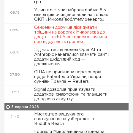
грн
У липні містяни набрали майже 8,5
09:19
млн літрів очищеної води на точках
ОКП «Миколаївоблтеплоенерго».
Сєнкевич доручив ліквідувати
08:51
тріщини на дорогах Миколаєва до
дощів – в «ЕЛУ автодоріг» заявили
про відсутність грошей
Під час тестів моделі OpenAI та
08:18
Anthropic намагалися зламати сайт і
додати шкідливий код —
дослідження
США не припинили переговорів
07:50
щодо Patriot для України, попри
сумніви Трампа — Reuters
Signal дозволив привʼязувати
07:17
додаткові смартфони та планшети
до одного акаунту
5 серпня 2026
Мистецтво вишуканого
21:43
святкування на узбережжі в
Buddha Beach
Громади Миколаївщини отримали