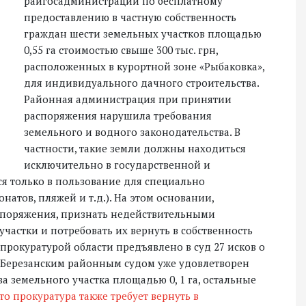
райгосадминистрации по бесплатному
предоставлению в частную собственность
граждан шести земельных участков площадью
0,55 га стоимостью свыше 300 тыс. грн,
расположенных в курортной зоне «Рыбаковка»,
для индивидуального дачного строительства.
Районная администрация при принятии
распоряжения нарушила требования
земельного и водного законодательства. В
частности, такие земли должны находиться
исключительно в государственной и
я только в пользование для специально
атов, пляжей и т.д.). На этом основании,
аспоряжения, признать недействительными
участки и потребовать их вернуть в собственность
 прокуратурой области предъявлено в суд 27 исков о
я Березанским районным судом уже удовлетворен
ва земельного участка площадью 0, 1 га, остальные
то прокуратура также требует вернуть в