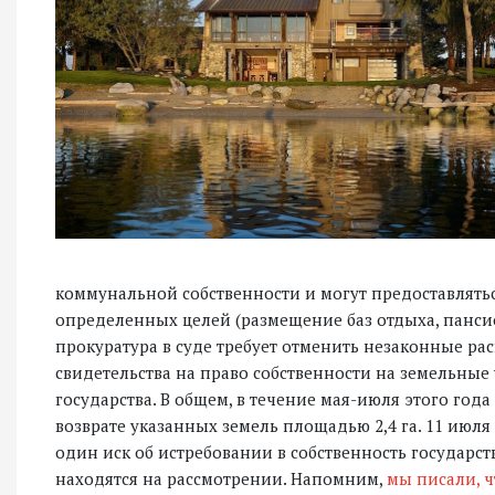
коммунальной собственности и могут предоставлятьс
определенных целей (размещение баз отдыха, пансион
прокуратура в суде требует отменить незаконные р
свидетельства на право собственности на земельные 
государства. В общем, в течение мая-июля этого года
возврате указанных земель площадью 2,4 га. 11 июл
один иск об истребовании в собственность государст
находятся на рассмотрении. Напомним,
мы писали, ч