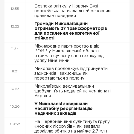
Безпека влітку: у Новому Бузі
12:55
поліцейська навчала дітей основним
правилам поведінки
Громади Миколаївщини
12:22
отримають 27 трансформаторів
для посилення енергетичної
стійкості
Міжнародне партнерство в дії:
11:54
РОВР у Миколаївській області
отримав сучасну спецтехніку від
уряду Німеччини
Миколаїв продовжує підтримувати
11:21
захисників і захисниць, які
повертаються з полону
Миколаївські веслувальники
10:53
здобули п’ять медалей на чемпіонаті
України
У Миколаєві завершили
10:20
масштабну реорганізацію
медичних закладів
На Первомайщині судитимуть групу
09:52
«чорних лісорубів», які завдали
довкіллю збитків на майже 2,7 млн