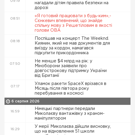
09:19
нагадали дітям правила безпеки на
дорозі
«Я готовий працювати з будь-ким»,-
08:51
Сєнкевич впевнений, що знайде
спільну мову з Решетіловим в якості
голови ОВА
Поспішав на концерт The Weeknd.
08:18
Киянин, який не мав документів для
виїзду за кордон, намагався
підкупити прикордонника
Не менше $4 млрд на рік: у
07:50
Міноборони заявили про
довгострокову підтримку України
від Британії
Уламок ракети SpaceX врізався в
07:17
Місяць після півтора року
перебування в космосі
6 серпня 2026
Німецькі партнери передали
16:59
Миколаєву вантажівку з краном-
маніпулятором
У мерії Миколаєва дійшли висновку,
16:29
що на відновлення 51 школи