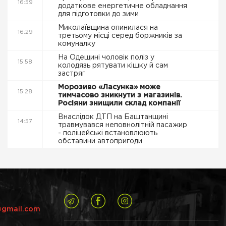
16:59
додаткове енергетичне обладнання
для підготовки до зими
Миколаївщина опинилася на
16:29
третьому місці серед боржників за
комуналку
На Одещині чоловік поліз у
15:58
колодязь рятувати кішку й сам
застряг
Морозиво «Ласунка» може
15:28
тимчасово зникнути з магазинів.
Росіяни знищили склад компанії
Внаслідок ДТП на Баштанщині
14:57
травмувався неповнолітній пасажир
- поліцейські встановлюють
обставини автопригоди
@gmail.com