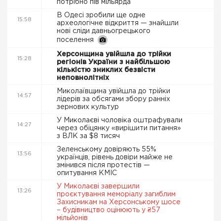
потрібно пів мільярда
В Одесі зробили ще одне
15:58
археологічне відкриття — знайшли
нові сліди давньогрецького
поселення
Херсонщина увійшла до трійки
15:28
регіонів України з найбільшою
кількістю зниклих безвісти
неповнолітніх
Миколаївщина увійшла до трійки
14:57
лідерів за обсягами збору ранніх
зернових культур
У Миколаєві чоловіка оштрафували
14:27
через обіцянку «вирішити питання»
з ВЛК за $8 тисяч
Зеленському довіряють 55%
13:56
українців, рівень довіри майже не
змінився після протестів —
опитування КМІС
У Миколаєві завершили
13:26
проєктування меморіалу загиблим
Захисникам на Херсонському шосе
– будівництво оцінюють у ₴57
мільйонів