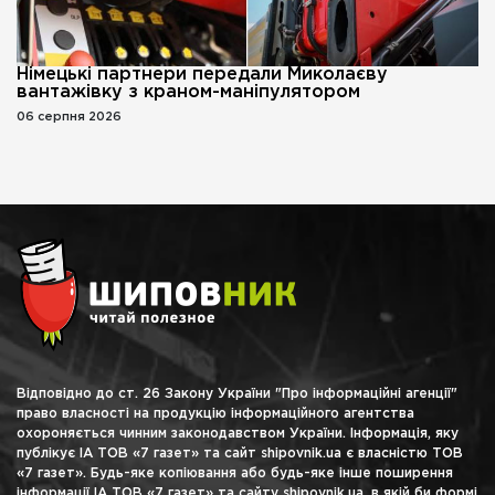
Німецькі партнери передали Миколаєву
вантажівку з краном-маніпулятором
06 серпня 2026
Відповідно до ст. 26 Закону України "Про інформаційні агенції"
право власності на продукцію інформаційного агентства
охороняється чинним законодавством України. Інформація, яку
публікує ІА ТОВ «7 газет» та сайт shipovnik.ua є власністю ТОВ
«7 газет». Будь-яке копіювання або будь-яке інше поширення
інформації ІА ТОВ «7 газет» та сайту shipovnik.ua, в якій би формі