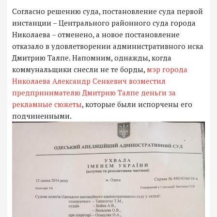
Согласно решению суда, постановление суда первой
инстанции – Центрального районного суда города
Николаева – отменено, а новое постановление
отказало в удовлетворении административного иска
Дмитрию Талпе. Напомним, однажды, когда
коммунальщики снесли не те борды,
мэр города
Николаева Александр Сенкевич возместил
предпринимателю Дмитрию Талпе деньги за
рекламные сюжеты
, которые были испорчены его
подчиненными.