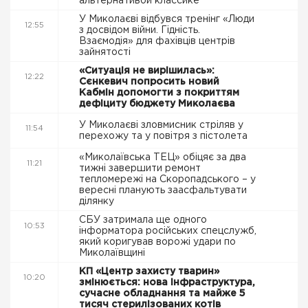
альтернативой классике
У Миколаєві відбувся тренінг «Люди
12:55
з досвідом війни. Гідність.
Взаємодія» для фахівців центрів
зайнятості
«Ситуація не вирішилась»:
12:22
Сєнкевич попросить новий
Кабмін допомогти з покриттям
дефіциту бюджету Миколаєва
У Миколаєві зловмисник стріляв у
11:54
перехожу та у повітря з пістолета
«Миколаївська ТЕЦ» обіцяє за два
11:21
тижні завершити ремонт
тепломережі на Скоропадського – у
вересні планують заасфальтувати
ділянку
СБУ затримала ще одного
10:53
інформатора російських спецслужб,
який коригував ворожі удари по
Миколаївщині
КП «Центр захисту тварин»
10:20
змінюється: нова інфраструктура,
сучасне обладнання та майже 5
тисяч стерилізованих котів