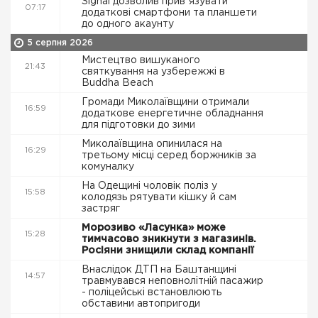
Signal дозволив привʼязувати
07:17
додаткові смартфони та планшети
до одного акаунту
5 серпня 2026
Мистецтво вишуканого
21:43
святкування на узбережжі в
Buddha Beach
Громади Миколаївщини отримали
16:59
додаткове енергетичне обладнання
для підготовки до зими
Миколаївщина опинилася на
16:29
третьому місці серед боржників за
комуналку
На Одещині чоловік поліз у
15:58
колодязь рятувати кішку й сам
застряг
Морозиво «Ласунка» може
15:28
тимчасово зникнути з магазинів.
Росіяни знищили склад компанії
Внаслідок ДТП на Баштанщині
14:57
травмувався неповнолітній пасажир
- поліцейські встановлюють
обставини автопригоди