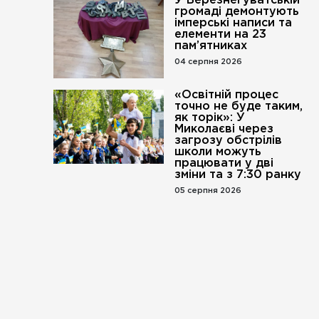
У Березнегуватській
громаді демонтують
імперські написи та
елементи на 23
пам’ятниках
04 серпня 2026
«Освітній процес
точно не буде таким,
як торік»: У
Миколаєві через
загрозу обстрілів
школи можуть
працювати у дві
зміни та з 7:30 ранку
05 серпня 2026