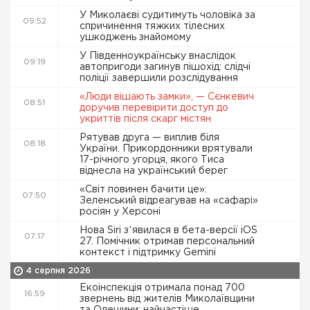
У Миколаєві судитимуть чоловіка за
09:52
спричинення тяжких тілесних
ушкоджень знайомому
У Південноукраїнську внаслідок
09:19
автопригоди загинув пішохід: слідчі
поліції завершили розслідування
«Люди вішають замки», — Сєнкевич
08:51
доручив перевірити доступ до
укриттів після скарг містян
Рятував друга — виплив біля
08:18
України. Прикордонники врятували
17-річного угорця, якого Тиса
віднесла на український берег
«Світ повинен бачити це»:
07:50
Зеленський відреагував на «сафарі»
росіян у Херсоні
Нова Siri зʼявилася в бета-версії iOS
07:17
27. Помічник отримав персональний
контекст і підтримку Gemini
4 серпня 2026
Екоінспекція отримала понад 700
16:59
звернень від жителів Миколаївщини