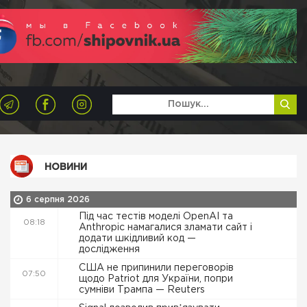
НОВИНИ
6 серпня 2026
Під час тестів моделі OpenAI та
08:18
Anthropic намагалися зламати сайт і
додати шкідливий код —
дослідження
США не припинили переговорів
07:50
щодо Patriot для України, попри
сумніви Трампа — Reuters