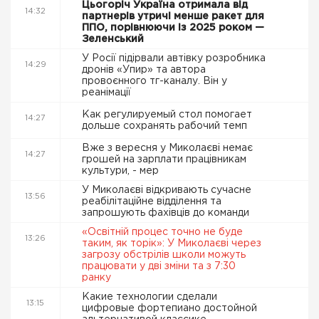
Цьогоріч Україна отримала від
14:32
партнерів утричі менше ракет для
ППО, порівнюючи із 2025 роком —
Зеленський
У Росії підірвали автівку розробника
14:29
дронів «Упир» та автора
провоєнного тг-каналу. Він у
реанімації
Как регулируемый стол помогает
14:27
дольше сохранять рабочий темп
Вже з вересня у Миколаєві немає
14:27
грошей на зарплати працівникам
культури, - мер
У Миколаєві відкривають сучасне
13:56
реабілітаційне відділення та
запрошують фахівців до команди
«Освітній процес точно не буде
13:26
таким, як торік»: У Миколаєві через
загрозу обстрілів школи можуть
працювати у дві зміни та з 7:30
ранку
Какие технологии сделали
13:15
цифровые фортепиано достойной