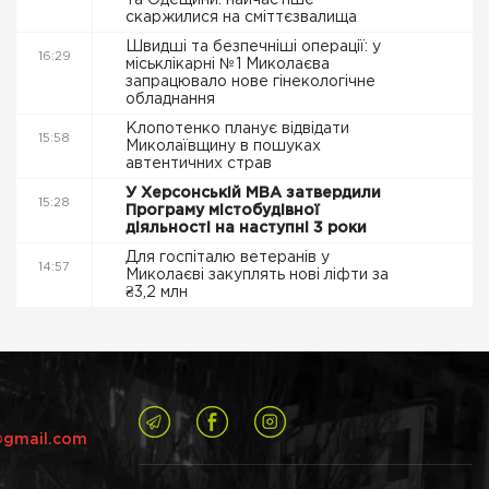
та Одещини: найчастіше
скаржилися на сміттєзвалища
Швидші та безпечніші операції: у
16:29
міськлікарні №1 Миколаєва
запрацювало нове гінекологічне
обладнання
Клопотенко планує відвідати
15:58
Миколаївщину в пошуках
автентичних страв
У Херсонській МВА затвердили
15:28
Програму містобудівної
діяльності на наступні 3 роки
Для госпіталю ветеранів у
14:57
Миколаєві закуплять нові ліфти за
₴3,2 млн
@gmail.com