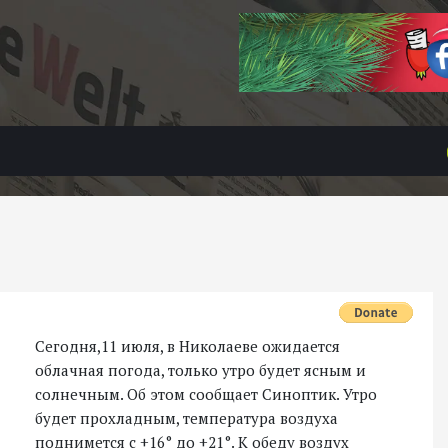
Сегодня,11 июля, в Николаеве ожидается
облачная погода, только утро будет ясным и
солнечным. Об этом сообщает Синоптик. Утро
будет прохладным, температура воздуха
поднимется с +16° до +21°. К обеду воздух