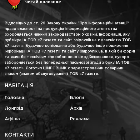
Відповідно до ст. 26 Закону України "Про інформаційні агенції"
право власності на продукцію інформаційного агентства
охороняється чинним законодавством України. Інформація, яку
публікує ІА ТОВ «7 газет» та сайт shipovnik.ua є власністю ТОВ
«7 газет». Будь-яке копіювання або будь-яке інше поширення
інформації ІА ТОВ «7 газет» та сайту shipovnik.ua, в якій би формі
та яким би технічним способом воно не здійснювалося, суворо
забороняється без попередньої письмової згоди з боку ІА ТОВ
«7 газет». Логотип ШИПОВНИК є зареєстрованим товарним
знаком (знаком обслуговування) ТОВ «7 газет».
НАВІГАЦІЯ
Головна
Блоги
Лонгрід
Архів
Афіша
Реклама
КОНТАКТИ