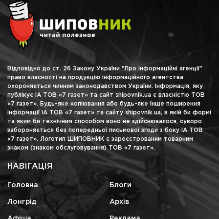
Відповідно до ст. 26 Закону України "Про інформаційні агенції"
право власності на продукцію інформаційного агентства
охороняється чинним законодавством України. Інформація, яку
публікує ІА ТОВ «7 газет» та сайт shipovnik.ua є власністю ТОВ
«7 газет». Будь-яке копіювання або будь-яке інше поширення
інформації ІА ТОВ «7 газет» та сайту shipovnik.ua, в якій би формі
та яким би технічним способом воно не здійснювалося, суворо
забороняється без попередньої письмової згоди з боку ІА ТОВ
«7 газет». Логотип ШИПОВНИК є зареєстрованим товарним
знаком (знаком обслуговування) ТОВ «7 газет».
НАВІГАЦІЯ
Головна
Блоги
Лонгрід
Архів
Афіша
Реклама