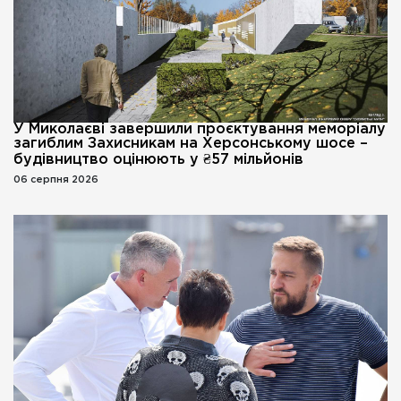
У Миколаєві завершили проєктування меморіалу
загиблим Захисникам на Херсонському шосе –
будівництво оцінюють у ₴57 мільйонів
06 серпня 2026