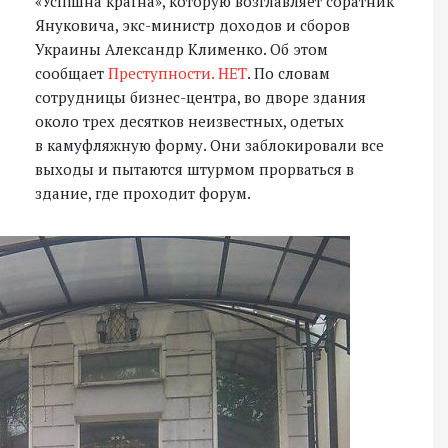
«Успішна країна», которую возглавляет соратник
Януковича, экс-министр доходов и сборов
Украины Александр Клименко. Об этом
сообщает
Преступности. НЕТ
. По словам
сотрудницы бизнес-центра, во дворе здания
около трех десятков неизвестных, одетых
в камуфляжную форму. Они заблокировали все
выходы и пытаются штурмом прорваться в
здание, где проходит форум.