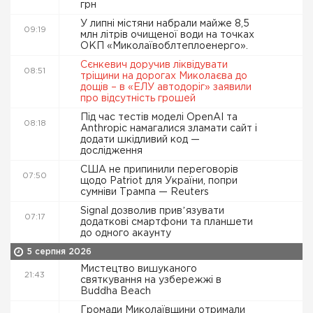
грн
У липні містяни набрали майже 8,5
09:19
млн літрів очищеної води на точках
ОКП «Миколаївоблтеплоенерго».
Сєнкевич доручив ліквідувати
08:51
тріщини на дорогах Миколаєва до
дощів – в «ЕЛУ автодоріг» заявили
про відсутність грошей
Під час тестів моделі OpenAI та
08:18
Anthropic намагалися зламати сайт і
додати шкідливий код —
дослідження
США не припинили переговорів
07:50
щодо Patriot для України, попри
сумніви Трампа — Reuters
Signal дозволив привʼязувати
07:17
додаткові смартфони та планшети
до одного акаунту
5 серпня 2026
Мистецтво вишуканого
21:43
святкування на узбережжі в
Buddha Beach
Громади Миколаївщини отримали