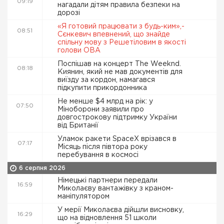
09:19
нагадали дітям правила безпеки на
дорозі
«Я готовий працювати з будь-ким»,-
08:51
Сєнкевич впевнений, що знайде
спільну мову з Решетіловим в якості
голови ОВА
Поспішав на концерт The Weeknd.
08:18
Киянин, який не мав документів для
виїзду за кордон, намагався
підкупити прикордонника
Не менше $4 млрд на рік: у
07:50
Міноборони заявили про
довгострокову підтримку України
від Британії
Уламок ракети SpaceX врізався в
07:17
Місяць після півтора року
перебування в космосі
6 серпня 2026
Німецькі партнери передали
16:59
Миколаєву вантажівку з краном-
маніпулятором
У мерії Миколаєва дійшли висновку,
16:29
що на відновлення 51 школи