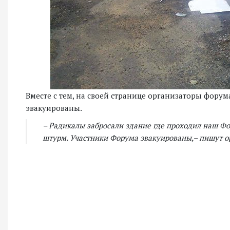
Вместе с тем, на своей странице организаторы форум
эвакуированы.
– Радикалы забросали здание где проходил наш Ф
штурм. Участники Форума эвакуированы,– пишут о