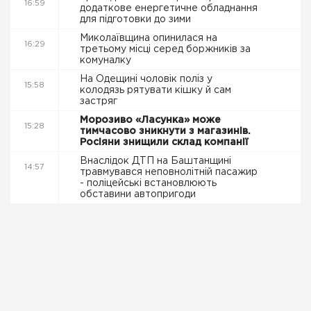
16:59
додаткове енергетичне обладнання
для підготовки до зими
Миколаївщина опинилася на
16:29
третьому місці серед боржників за
комуналку
На Одещині чоловік поліз у
15:58
колодязь рятувати кішку й сам
застряг
Морозиво «Ласунка» може
15:28
тимчасово зникнути з магазинів.
Росіяни знищили склад компанії
Внаслідок ДТП на Баштанщині
14:57
травмувався неповнолітній пасажир
- поліцейські встановлюють
обставини автопригоди