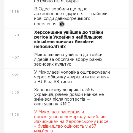
потрібно пів мільярда
В Одесі зробили ще одне
15:58
археологічне відкриття — знайшли
нові сліди давньогрецького
поселення
Херсонщина увійшла до трійки
15:28
регіонів України з найбільшою
кількістю зниклих безвісти
неповнолітніх
Миколаївщина увійшла до трійки
14:57
лідерів за обсягами збору ранніх
зернових культур
У Миколаєві чоловіка оштрафували
14:27
через обіцянку «вирішити питання»
з ВЛК за $8 тисяч
Зеленському довіряють 55%
13:56
українців, рівень довіри майже не
змінився після протестів —
опитування КМІС
У Миколаєві завершили
13:26
проєктування меморіалу загиблим
Захисникам на Херсонському шосе
– будівництво оцінюють у ₴57
мільйонів