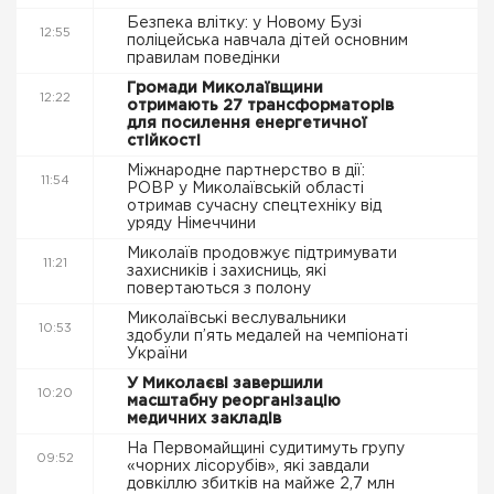
Безпека влітку: у Новому Бузі
12:55
поліцейська навчала дітей основним
правилам поведінки
Громади Миколаївщини
12:22
отримають 27 трансформаторів
для посилення енергетичної
стійкості
Міжнародне партнерство в дії:
11:54
РОВР у Миколаївській області
отримав сучасну спецтехніку від
уряду Німеччини
Миколаїв продовжує підтримувати
11:21
захисників і захисниць, які
повертаються з полону
Миколаївські веслувальники
10:53
здобули п’ять медалей на чемпіонаті
України
У Миколаєві завершили
10:20
масштабну реорганізацію
медичних закладів
На Первомайщині судитимуть групу
09:52
«чорних лісорубів», які завдали
довкіллю збитків на майже 2,7 млн