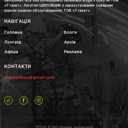
забороняється без попередньої письмової згоди з боку ІА ТОВ
«7 газет». Логотип ШИПОВНИК є зареєстрованим товарним
знаком (знаком обслуговування) ТОВ «7 газет».
НАВІГАЦІЯ
Головна
Блоги
Лонгрід
Архів
Афіша
Реклама
КОНТАКТИ
shipovnikua@gmail.com
2026 © Всі права захищені