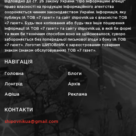
Відповідно до ст. 26 Закону України "Про інформаційні агенції"
право власності на продукцію інформаційного агентства
охороняється чинним законодавством України. Інформація, яку
публікує ІА ТОВ «7 газет» та сайт shipovnik.ua є власністю ТОВ
«7 газет». Будь-яке копіювання або будь-яке інше поширення
інформації ІА ТОВ «7 газет» та сайту shipovnik.ua, в якій би формі
та яким би технічним способом воно не здійснювалося, суворо
забороняється без попередньої письмової згоди з боку ІА ТОВ
«7 газет». Логотип ШИПОВНИК є зареєстрованим товарним
знаком (знаком обслуговування) ТОВ «7 газет».
НАВІГАЦІЯ
Головна
Блоги
Лонгрід
Архів
Афіша
Реклама
КОНТАКТИ
shipovnikua@gmail.com