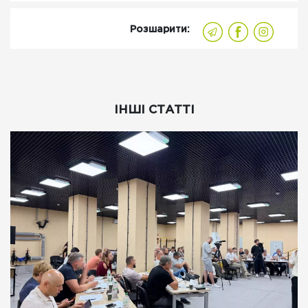
Розшарити:
ІНШІ СТАТТІ