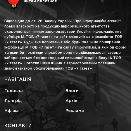
Відповідно до ст. 26 Закону України "Про інформаційні агенції"
право власності на продукцію інформаційного агентства
охороняється чинним законодавством України. Інформація, яку
публікує ІА ТОВ «7 газет» та сайт shipovnik.ua є власністю ТОВ
«7 газет». Будь-яке копіювання або будь-яке інше поширення
інформації ІА ТОВ «7 газет» та сайту shipovnik.ua, в якій би формі
та яким би технічним способом воно не здійснювалося, суворо
забороняється без попередньої письмової згоди з боку ІА ТОВ
«7 газет». Логотип ШИПОВНИК є зареєстрованим товарним
знаком (знаком обслуговування) ТОВ «7 газет».
НАВІГАЦІЯ
Головна
Блоги
Лонгрід
Архів
Афіша
Реклама
КОНТАКТИ