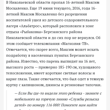
В Николаевской области пропал 16-летний Максим
Москаленко. Еще 19 июня текущего, 2016, года 16-
летний Максим Москаленко без разрешения
воспитателей ушел из детского оздоровительного
лагеря «Альбатрос», который расположен в зоне
отдыха «Рыбаковка» Березанского района
Николаевской области и до сих пор не вернулся. Об
этом сообщает телекомпания «Магнолия-ТВ».
Отмечается, что скорее всего, Максим может искать
подработку в населенных пунктах Березанского
района. Известно, что парень выглядит на 16 лет,
высокого роста — примерно 185-190 см, худощавого
телосложения, имеет короткие светлые волосы и
карие глаза. Также отмечается, что был одет в темную
куртку с капюшоном, джинсы и резиновые тапочки.
— Если Вы где-то видели этого ребенка - звоните с
мобильного на горячую линию «Службы розыска
детей» по номеру 116 000! Помогите нам найти