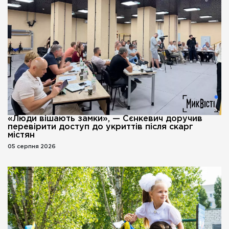
«Люди вішають замки», — Сєнкевич доручив
перевірити доступ до укриттів після скарг
містян
05 серпня 2026