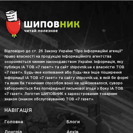
Відповідно до ст. 26 Закону України "Про інформаційні агенції"
право власності на продукцію інформаційного агентства
охороняється чинним законодавством України. Інформація, яку
публікує ІА ТОВ «7 газет» та сайт shipovnik.ua є власністю ТОВ
«7 газет». Будь-яке копіювання або будь-яке інше поширення
інформації ІА ТОВ «7 газет» та сайту shipovnik.ua, в якій би формі
та яким би технічним способом воно не здійснювалося, суворо
забороняється без попередньої письмової згоди з боку ІА ТОВ
«7 газет». Логотип ШИПОВНИК є зареєстрованим товарним
знаком (знаком обслуговування) ТОВ «7 газет».
НАВІГАЦІЯ
Головна
Блоги
Лонгрід
Архів