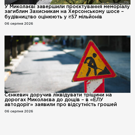
У Миколаєві завершили проєктування меморіалу
загиблим Захисникам на Херсонському шосе –
будівництво оцінюють у ₴57 мільйонів
06 серпня 2026
Сєнкевич доручив ліквідувати тріщини на
дорогах Миколаєва до дощів – в «ЕЛУ
автодоріг» заявили про відсутність грошей
06 серпня 2026